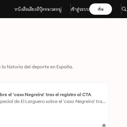
หนังสือเสียง
อีบุ๊ค
หมวดหมู่
เข้าสู่ระบบ
เริ่ม
la historia del deporte en España.
bre el 'caso Negreira' tras el registro al CTA
Vuelve a escuchar el programa especial de El Larguero sobre el 'caso Negreira' tras el registro de la Guardia Civil al CTA en la sede de la RFEF en las Rozas.