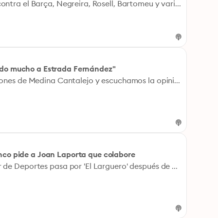
La Fiscalía presenta la denuncia contra el Barça, Negreira, Rosell, Bartomeu y varios ejecutivos más por el 'caso Negreira'
lado mucho a Estrada Fernández"
'El Larguero' analiza las declaraciones de Medina Cantalejo y escuchamos la opinión de Iturralde González al respecto.
anco pide a Joan Laporta que colabore
El presidente del Consejo Superior de Deportes pasa por 'El Larguero' después de que Laporta asegurase que existen pruebas documentales de los servicios de Enríquez Negreira y su hijo al Barça durante su primera etapa como presidente.