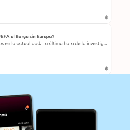
UEFA al Barça sin Europa?
El 'caso Negreira' sigue dando giros en la actualidad. La última hora de la investigación destapada por la Cadena SER tiene como foco principal que la UEFA ha abierto investigación al Barcelona por el 'caso Negreira'. Manu Carreño contó en la portada de 'El Larguero' que el organismo que rige el fútbol europeo quiere que los azulgranas reciban un 'castigo ejemplar' que en el peor de los casos podría llevar al Barcelona fuera de competiciones europeas y fuera de la Champions League. La pregunta que se hizo el director de El Larguero es ¿qué será del Barça si no puede competir en Europa y sobre todo si deja de percibir el dinero que conlleva esta participación?.