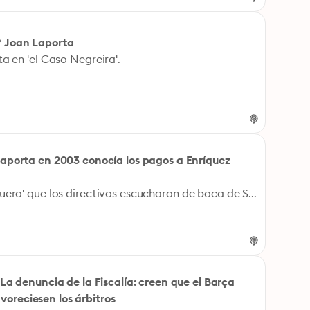
n? Joan Laporta
a en 'el Caso Negreira'.
 Laporta en 2003 conocía los pagos a Enríquez
Manu Carreño informó en 'El Larguero' que los directivos escucharon de boca de Sandro Rosell este mensaje ratificando los pagos al exnúmero 2 de los árbitros españoles.
| La denuncia de la Fiscalía: creen que el Barça
voreciesen los árbitros