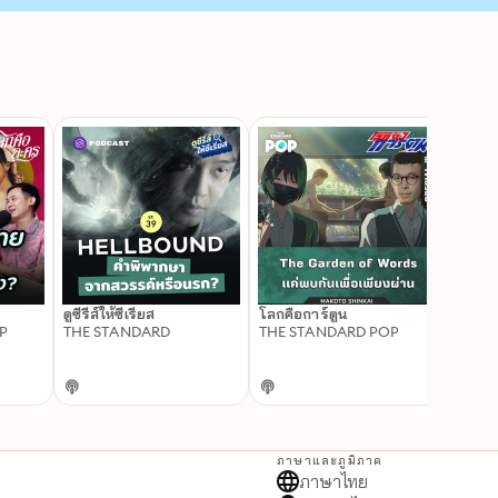
ดูซีรีส์ให้ซีเรียส
โลกคือการ์ตูน
Rand
P
THE STANDARD
THE STANDARD POP
THE 
ภาษาและภูมิภาค
ภาษาไทย