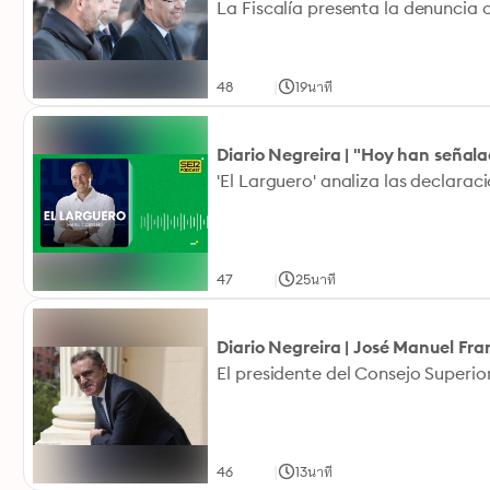
|
48
19นาที
Diario Negreira | "Hoy han seña
|
47
25นาที
Diario Negreira | José Manuel Fr
|
46
13นาที