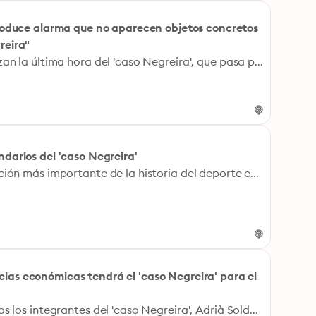
 produce alarma que no aparecen objetos concretos
reira"
Jordi Martí y Manu Carreño analizan la última hora del 'caso Negreira', que pasa por los primeros comunicados de los clubes. Ya se han pronunciado Sevilla y Espanyol, y la SER ha informado del punto de vista del Atlético de Madrid.
ndarios del 'caso Negreira'
La actualidad del caso de corrupción más importante de la historia del deporte en España.
cias económicas tendrá el 'caso Negreira' para el
Además de hacer un perfil de todos los integrantes del 'caso Negreira', Adrià Soldevila desgrana las consecuencias económicas que puede tener este caso para el Barça.