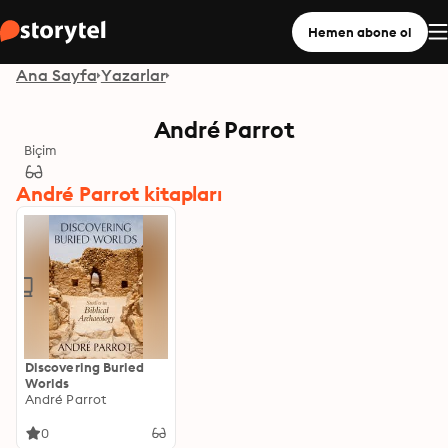
Hemen abone ol
Ana Sayfa
Yazarlar
André Parrot
Biçim
André Parrot kitapları
Discovering Buried
Worlds
André Parrot
0