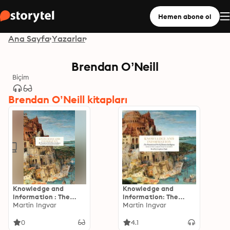
Hemen abone ol
Ana Sayfa
Yazarlar
Brendan O’Neill
Biçim
Brendan O’Neill kitapları
Knowledge and
Knowledge and
information : The
information: The
Potential and Peril of
Martin Ingvar
Potential and Peril of
Martin Ingvar
Human Intelligence
Human Intelligence
0
4.1