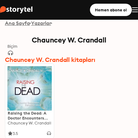
Hemen abone ol
Ana Sayfa
Yazarlar
Chauncey W. Crandall
Biçim
Chauncey W. Crandall kitapları
Raising the Dead: A
Doctor Encounters
the Miraculous
Chauncey W. Crandall
3.5