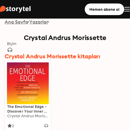
Hemen abone ol
Ana Sayfa
Yazarlar
Crystal Andrus Morissette
Biçim
Crystal Andrus Morissette kitapları
The Emotional Edge -
Discover Your Inner
Age, Ignite Your
Crystal Andrus Morissette
Hidden Strengths,
and Reroute
2
Misdirected Fear to