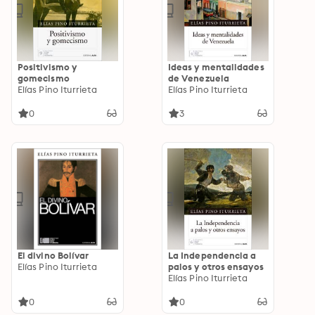
Positivismo y
Ideas y mentalidades
gomecismo
de Venezuela
Elías Pino Iturrieta
Elías Pino Iturrieta
0
3
El divino Bolívar
La Independencia a
Elías Pino Iturrieta
palos y otros ensayos
Elías Pino Iturrieta
0
0