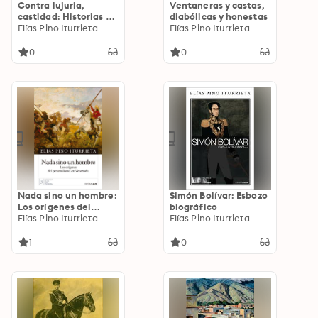
Contra lujuria,
Ventaneras y castas,
castidad: Historias de
diabólicas y honestas
pecado en el siglo
Elías Pino Iturrieta
Elías Pino Iturrieta
XVIII venezolano
0
0
Nada sino un hombre:
Simón Bolívar: Esbozo
Los orígenes del
biográfico
personalismo en
Elías Pino Iturrieta
Elías Pino Iturrieta
Venezuela
1
0