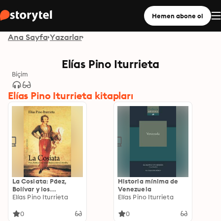
Hemen abone ol
Ana Sayfa
Yazarlar
Elías Pino Iturrieta
Biçim
Elías Pino Iturrieta kitapları
La Cosiata: Páez,
Historia mínima de
Bolívar y los
Venezuela
venezolanos contra
Elías Pino Iturrieta
Elías Pino Iturrieta
Colombia
0
0