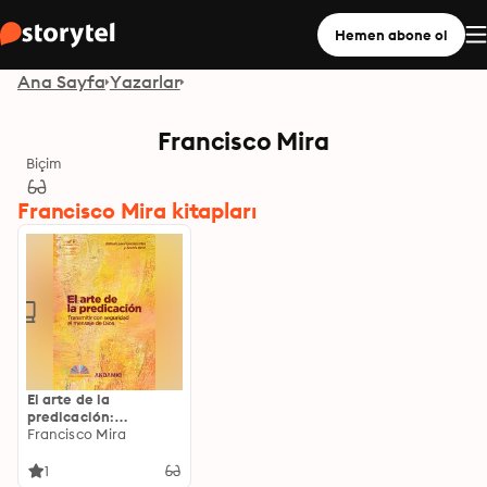
Hemen abone ol
Ana Sayfa
Yazarlar
Francisco Mira
Biçim
Francisco Mira kitapları
El arte de la
predicación:
Transmitir con
Francisco Mira
seguridad el mensaje
de Dios
1