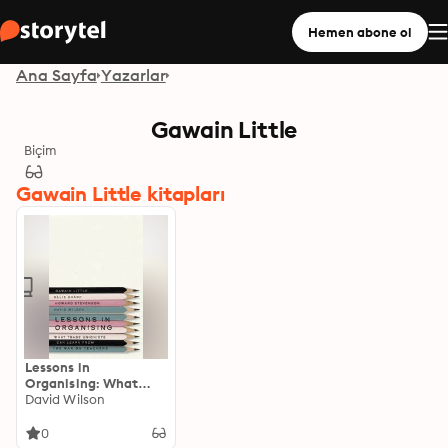
Hemen abone ol
Ana Sayfa
Yazarlar
Gawain Little
Biçim
Gawain Little kitapları
Lessons in
Organising: What
Trade Unionists Can
David Wilson
Learn from the War
on Teachers
0