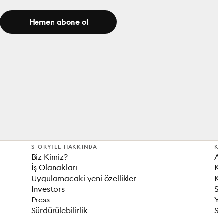
Hemen abone ol
STORYTEL HAKKINDA
K
Biz Kimiz?
İş Olanakları
K
Uygulamadaki yeni özellikler
K
Investors
S
Press
Sürdürülebilirlik
S