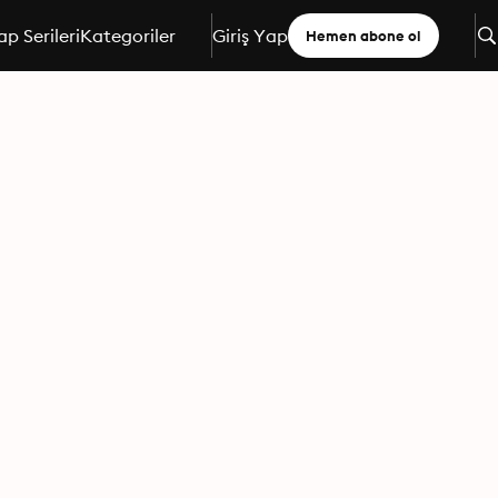
ap Serileri
Kategoriler
Giriş Yap
Hemen abone ol