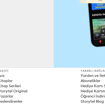
EŞFET
YARARLI BAĞLA
Ara
Yardım ve İle
itaplar
Abonelikler
itap Serileri
Hediye Kartı 
torytel Original
Hediye Kartın
Yazarlar
Öğrenci İndir
eslendirenler
Storytel Blog