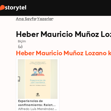
Ana Sayfa
Yazarlar
Heber Mauricio Muñoz L
Biçim
Heber Mauricio Muñoz Lozano k
Experiencias de
confinamiento: Relatos
informacionales
Alfredo Luis Menéndez Echavarría