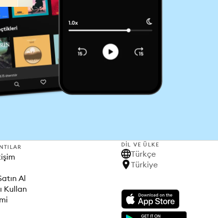
DIL VE ÜLKE
NTILAR
Türkçe
tişim
Türkiye
Satın Al
ı Kullan
imi