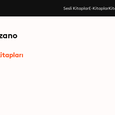
Sesli Kitaplar
E-Kitaplar
Kit
ozano
itapları