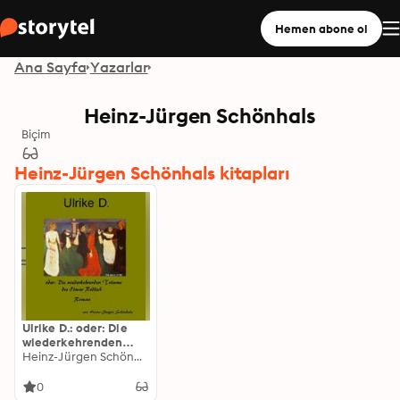
Hemen abone ol
Ana Sayfa
Yazarlar
Heinz-Jürgen Schönhals
Biçim
Heinz-Jürgen Schönhals kitapları
Ulrike D.: oder: Die
wiederkehrenden
Träume des Elmar
Heinz-Jürgen Schönhals
Redlich
0