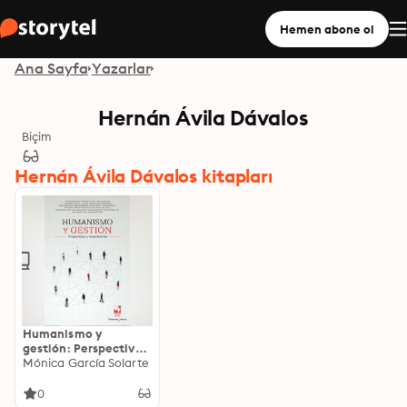
Hemen abone ol
Ana Sayfa
Yazarlar
Hernán Ávila Dávalos
Biçim
Hernán Ávila Dávalos kitapları
Humanismo y
gestión: Perspectivas
y experiencias
Mónica García Solarte
0