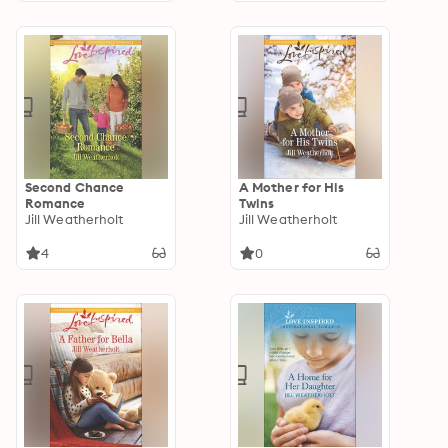
Second Chance
A Mother for His
Romance
Twins
Jill Weatherholt
Jill Weatherholt
4
0