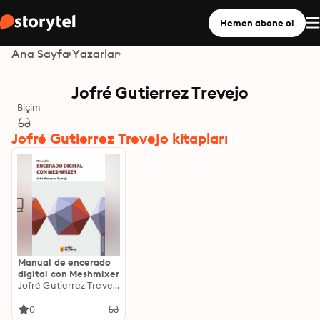
Hemen abone ol
Ana Sayfa
Yazarlar
Jofré Gutierrez Trevejo
Biçim
Jofré Gutierrez Trevejo kitapları
Manual de encerado
digital con Meshmixer
Jofré Gutierrez Trevejo
0