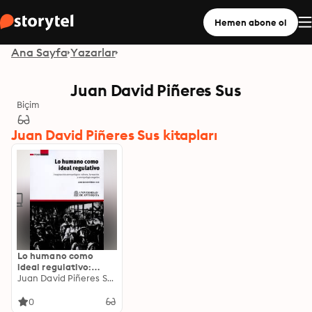
Hemen abone ol
Ana Sayfa
Yazarlar
Juan David Piñeres Sus
Biçim
Juan David Piñeres Sus kitapları
Lo humano como
ideal regulativo:
Imaginación
Juan David Piñeres Sus
antropológica:
cultura, formación y
0
antropología