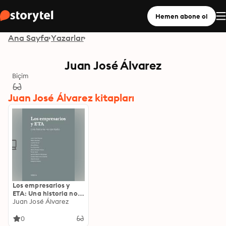
Hemen abone ol
Ana Sayfa
Yazarlar
Juan José Álvarez
Biçim
Juan José Álvarez kitapları
Los empresarios y
ETA: Una historia no
contada
Juan José Álvarez
0