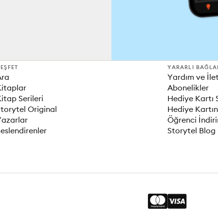
EŞFET
YARARLI BAĞLA
Ara
Yardım ve İle
itaplar
Abonelikler
itap Serileri
Hediye Kartı 
torytel Original
Hediye Kartın
Yazarlar
Öğrenci İndir
eslendirenler
Storytel Blog