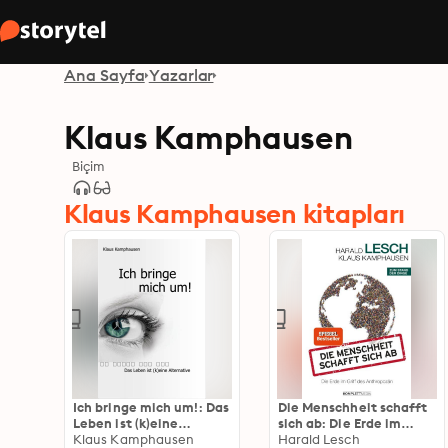
Ana Sayfa
Yazarlar
Klaus Kamphausen
Biçim
Klaus Kamphausen kitapları
Ich bringe mich um!: Das
Die Menschheit schafft
Leben ist (k)eine
sich ab: Die Erde im
Alternative
Klaus Kamphausen
Griff des Anthropozän
Harald Lesch