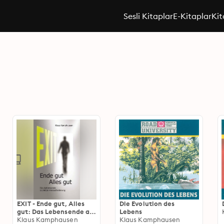
Sesli Kitaplar
E-Kitaplar
Kit
EXIT - Ende gut, Alles
Die Evolution des
gut: Das Lebensende als
Lebens
letzte Herausforderung
Klaus Kamphausen
Klaus Kamphausen