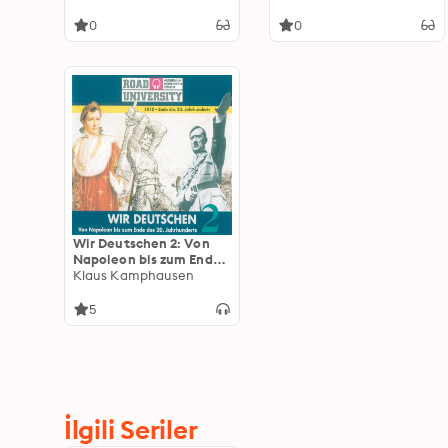
0
0
Wir Deutschen 2: Von
Napoleon bis zum Ende
des 20. Jahrhunderts
Klaus Kamphausen
5
İlgili Seriler