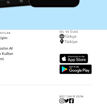
DIL VE ÜLKE
NTILAR
Türkçe
tişim
Türkiye
Satın Al
ı Kullan
imi
BIZI TAKIP EDIN