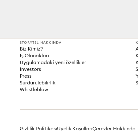
STORYTEL HAKKINDA
K
Biz Kimiz?
İş Olanakları
K
Uygulamadaki yeni özellikler
K
Investors
S
Press
Sürdürülebilirlik
S
Whistleblow
Gizlilik Politikası
Üyelik Koşulları
Çerezler Hakkında