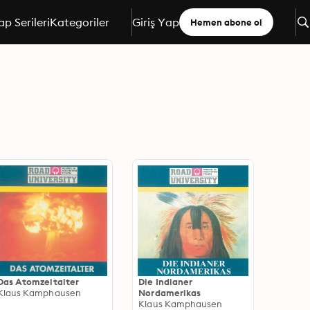
ap Serileri
Kategoriler
Giriş Yap
Hemen abone ol
Das Atomzeitalter
Die Indianer
Klaus Kamphausen
Nordamerikas
Klaus Kamphausen