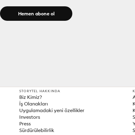
Hemen abone ol
STORYTEL HAKKINDA
K
Biz Kimiz?
İş Olanakları
K
Uygulamadaki yeni özellikler
K
Investors
S
Press
Sürdürülebilirlik
S