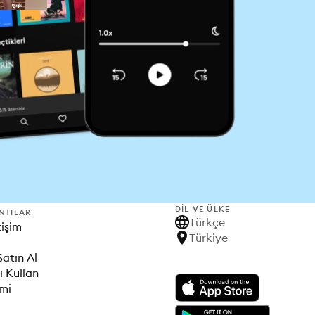
DIL VE ÜLKE
NTILAR
Türkçe
tişim
Türkiye
Satın Al
ı Kullan
imi