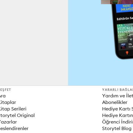
EŞFET
YARARLI BAĞLA
Ara
Yardım ve İle
itaplar
Abonelikler
itap Serileri
Hediye Kartı 
torytel Original
Hediye Kartın
Yazarlar
Öğrenci İndir
eslendirenler
Storytel Blog