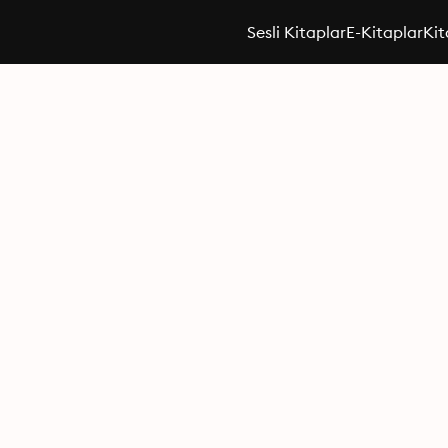
Sesli Kitaplar
E-Kitaplar
Kit