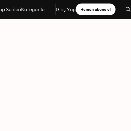
ap Serileri
Kategoriler
Giriş Yap
Hemen abone ol