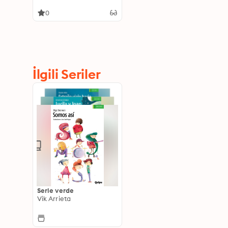
0
İlgili Seriler
Serie verde
Vik Arrieta