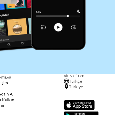
DIL VE ÜLKE
NTILAR
Türkçe
tişim
Türkiye
Satın Al
ı Kullan
imi