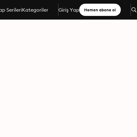
ap Serileri
Kategoriler
Giriş Yap
Hemen abone ol