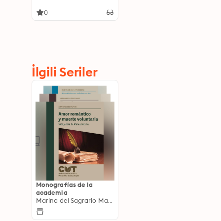
activismo y la
resistencia
0
İlgili Seriler
Monografías de la
academia
Marina del Sagrario Mantilla Trolle