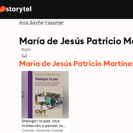
Ana Sayfa
Yazarlar
María de Jesús Patricio M
Biçim
María de Jesús Patricio Martínez
Dialogar la paz: Una
invitación a pensar la
educación desde el
Camilo Vicente Ovalle