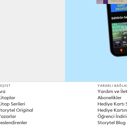
EŞFET
YARARLI BAĞLA
Ara
Yardım ve İle
itaplar
Abonelikler
itap Serileri
Hediye Kartı 
torytel Original
Hediye Kartın
Yazarlar
Öğrenci İndir
eslendirenler
Storytel Blog