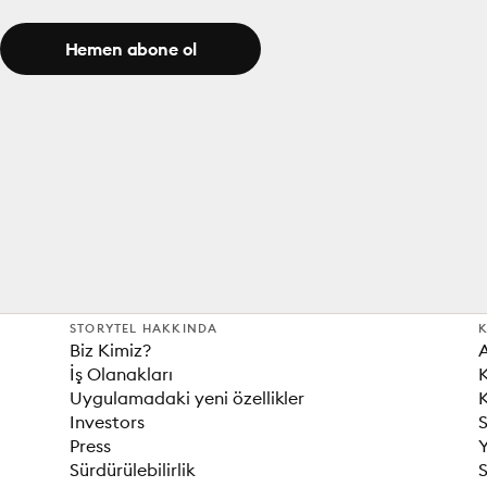
Hemen abone ol
STORYTEL HAKKINDA
K
Biz Kimiz?
İş Olanakları
K
Uygulamadaki yeni özellikler
K
Investors
S
Press
Sürdürülebilirlik
S