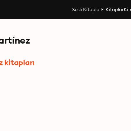
Sesli Kitaplar
E-Kitaplar
Kit
artínez
 kitapları