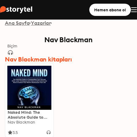
Hemen abone ol
Ana Sayfa
Yazarlar
Nav Blackman
Biçim
Nav Blackman kitapları
Naked Mind: The
Absolute Guide to
Commanding Your
Nav Blackman
Life and Mind
3.5