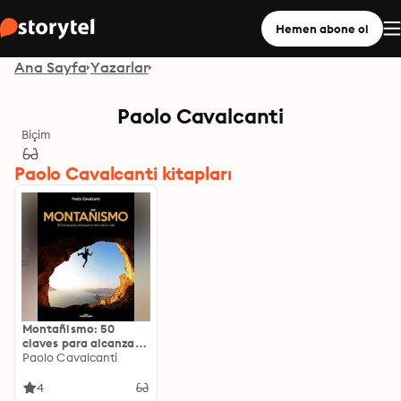
Hemen abone ol
Ana Sayfa
Yazarlar
Paolo Cavalcanti
Biçim
Paolo Cavalcanti kitapları
Montañismo: 50
claves para alcanzar
la cima de tu vida
Paolo Cavalcanti
4