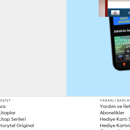
EŞFET
YARARLI BAĞLA
Ara
Yardım ve İle
itaplar
Abonelikler
itap Serileri
Hediye Kartı 
torytel Original
Hediye Kartın