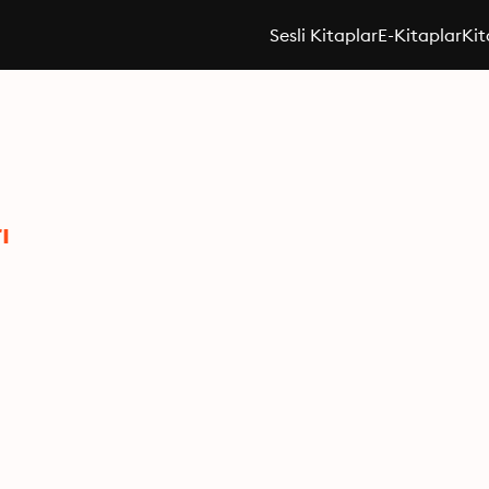
Sesli Kitaplar
E-Kitaplar
Kit
ı