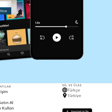
DIL VE ÜLKE
NTILAR
Türkçe
tişim
Türkiye
Satın Al
ı Kullan