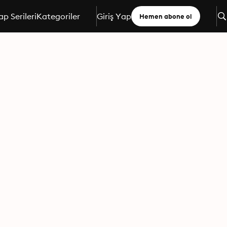
ap Serileri
Kategoriler
Giriş Yap
Hemen abone ol