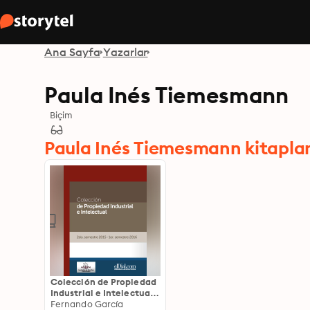
Ana Sayfa
Yazarlar
Paula Inés Tiemesmann
Biçim
Paula Inés Tiemesmann kitaplar
Colección de Propiedad
Industrial e Intelectual
(Vol. 2): 2do. semestre
Fernando García