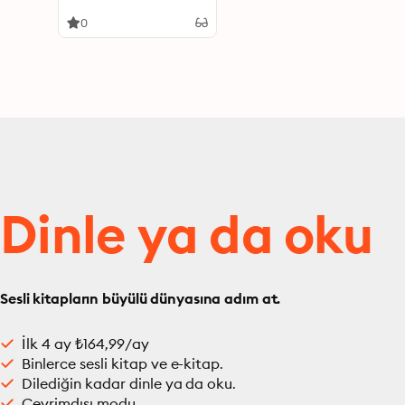
2015 - 1er. semestre 2016
0
Dinle ya da oku
Sesli kitapların büyülü dünyasına adım at.
İlk 4 ay ₺164,99/ay
Binlerce sesli kitap ve e-kitap.
Dilediğin kadar dinle ya da oku.
Çevrimdışı modu.