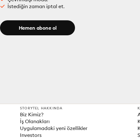
İstediğin zaman iptal et.
Hemen abone ol
STORYTEL HAKKINDA
K
Biz Kimiz?
İş Olanakları
K
Uygulamadaki yeni özellikler
K
Investors
S