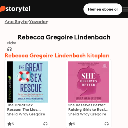
Hemen abone ol
Ana Sayfa
Yazarlar
Rebecca Gregoire Lindenbach
Biçim
Rebecca Gregoire Lindenbach kitapları
The Great Sex
She Deserves Better:
Rescue: The Lies
Raising Girls to Resist
You’ve Been Taught
Sheila Wray Gregoire
Toxic Teachings on
Sheila Wray Gregoire
and How to Recover
Sex, Self, and
What God Intended
Speaking Up
5
5