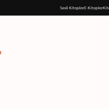
Sesli Kitaplar
E-Kitaplar
Kit
ı