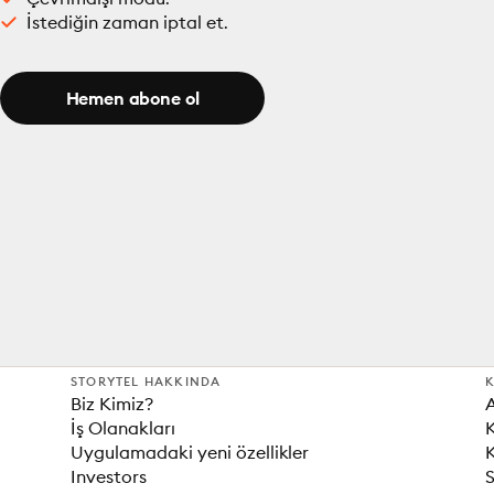
İstediğin zaman iptal et.
Hemen abone ol
STORYTEL HAKKINDA
K
Biz Kimiz?
İş Olanakları
K
Uygulamadaki yeni özellikler
K
Investors
S