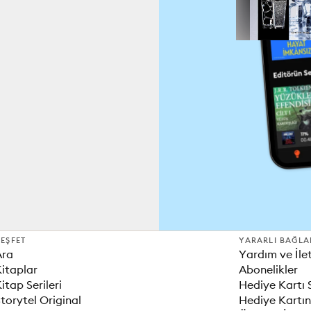
EŞFET
YARARLI BAĞLA
Ara
Yardım ve İle
itaplar
Abonelikler
itap Serileri
Hediye Kartı 
torytel Original
Hediye Kartın