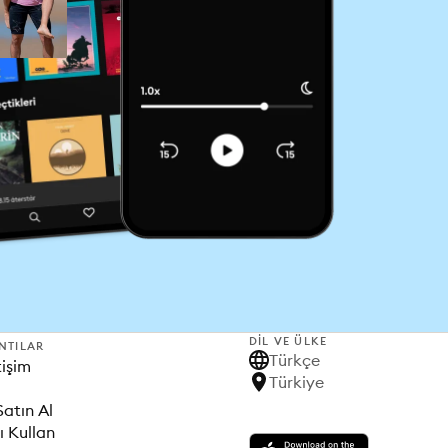
DIL VE ÜLKE
NTILAR
Türkçe
tişim
Türkiye
Satın Al
ı Kullan