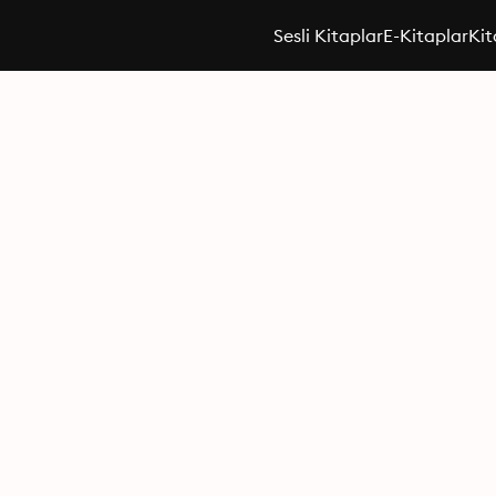
Sesli Kitaplar
E-Kitaplar
Kit