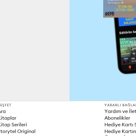
EŞFET
YARARLI BAĞLA
Ara
Yardım ve İle
itaplar
Abonelikler
itap Serileri
Hediye Kartı 
torytel Original
Hediye Kartın