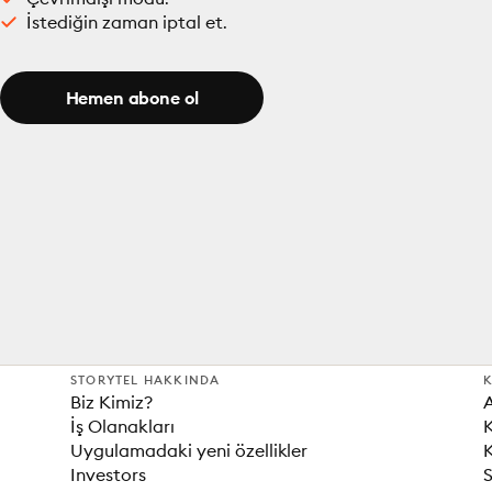
İstediğin zaman iptal et.
Hemen abone ol
STORYTEL HAKKINDA
K
Biz Kimiz?
İş Olanakları
K
Uygulamadaki yeni özellikler
K
Investors
S