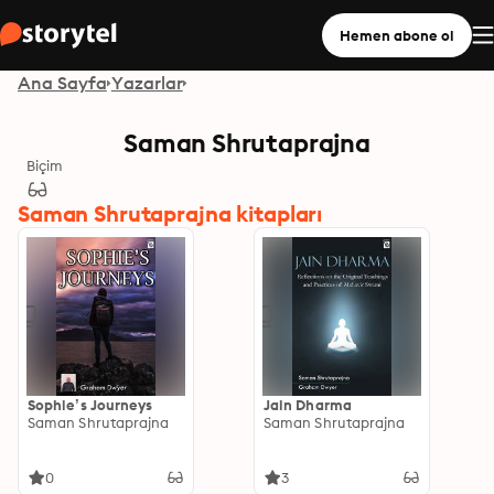
Hemen abone ol
Ana Sayfa
Yazarlar
Saman Shrutaprajna
Biçim
Saman Shrutaprajna kitapları
Sophie’s Journeys
Jain Dharma
Saman Shrutaprajna
Saman Shrutaprajna
0
3