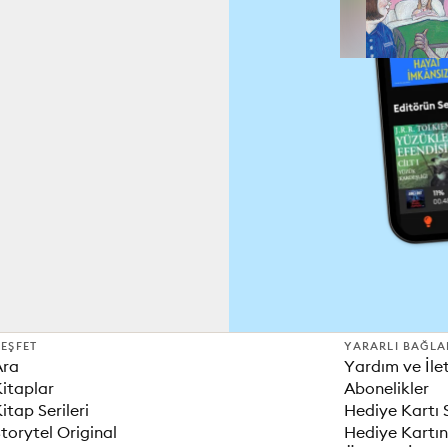
EŞFET
YARARLI BAĞLA
Ara
Yardım ve İle
itaplar
Abonelikler
itap Serileri
Hediye Kartı 
torytel Original
Hediye Kartın