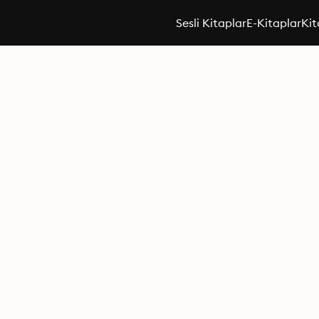
Sesli Kitaplar
E-Kitaplar
Kit