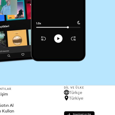
DIL VE ÜLKE
NTILAR
Türkçe
tişim
Türkiye
Satın Al
ı Kullan