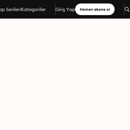
ap Serileri
Kategoriler
Giriş Yap
Hemen abone ol