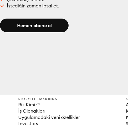
İstediğin zaman iptal et.
Hemen abone ol
STORYTEL HAKKINDA
K
Biz Kimiz?
İş Olanakları
K
Uygulamadaki yeni özellikler
K
Investors
S