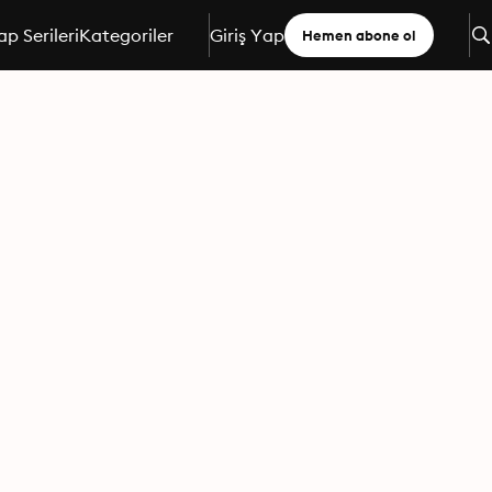
ap Serileri
Kategoriler
Giriş Yap
Hemen abone ol