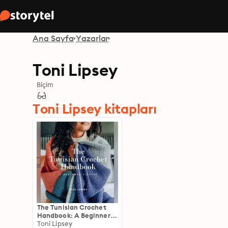
Ana Sayfa
Yazarlar
Toni Lipsey
Biçim
Toni Lipsey kitapları
The Tunisian Crochet
Handbook: A Beginner's
Guide
Toni Lipsey