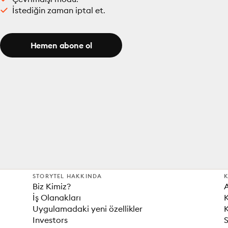
İstediğin zaman iptal et.
Hemen abone ol
STORYTEL HAKKINDA
K
Biz Kimiz?
İş Olanakları
K
Uygulamadaki yeni özellikler
K
Investors
S