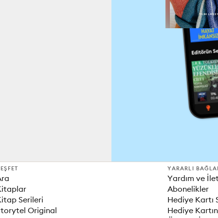
EŞFET
YARARLI BAĞLA
Ara
Yardım ve İle
itaplar
Abonelikler
itap Serileri
Hediye Kartı 
torytel Original
Hediye Kartın