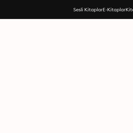
Sesli Kitaplar
E-Kitaplar
Kit