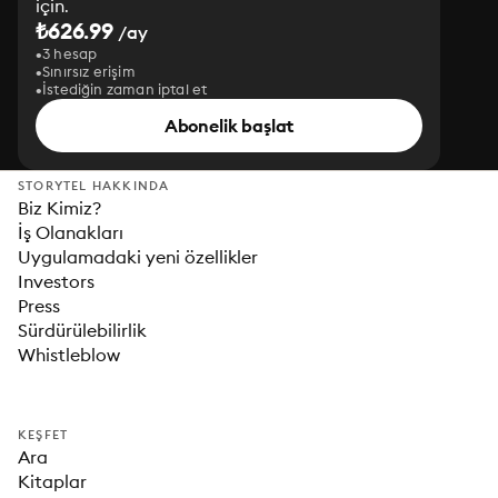
için.
₺626.99
/ay
3 hesap
Sınırsız erişim
İstediğin zaman iptal et
Abonelik başlat
STORYTEL HAKKINDA
Biz Kimiz?
İş Olanakları
Uygulamadaki yeni özellikler
Investors
Press
Sürdürülebilirlik
Whistleblow
KEŞFET
Ara
Kitaplar