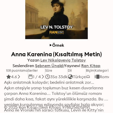
Örnek
Anna Karenina (Kısaltılmış Metin)
Yazan
Lev Nikolayeviç Tolstoy
Seslendiren
Şebnem Ünaldı
Yayınevi
Ran Kitap
108 puanlama
Seriler
Süre
Dil
Biçim
Kategori
4.6
1 / 4
3Sa 33dk
Türkçe
Roman
Aşkı anlatmak kolaydır; bedelini anlatmak zor...

Aşkın ateşiyle yanıp toplumun buz kesen duvarlarına 
çarpan Anna Karenina… Tolstoy’un ölümsüz romanı 
şimdi daha kısa, fakat aynı yüreklilikle karşınızda. Bu 
yeniden kurgulanmış edisyonda sayfalar hızla akıyor; 
© 2025 Ran Kitap (Sesli Kitap): 9786256059191
Anna ile Vronski’nin sarsıcı tutkusu, Levin ile Kitty’nin 