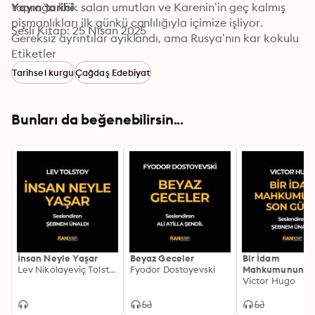
toprağa kök salan umutları ve Karenin’in geç kalmış 
Yayın tarihi
pişmanlıkları ilk günkü canlılığıyla içimize işliyor. 
Sesli Kitap: 25 Nisan 2025
Gereksiz ayrıntılar ayıklandı, ama Rusya’nın kar kokulu 
sokakları, balo salonlarının ışıltısı ve tren raylarının 
Etiketler
uğultusu yerli yerinde kaldı. Sayfaları çevirdikçe, 
Tarihsel kurgu
Çağdaş Edebiyat
“Mutluluk cesaret ister mi, yoksa bedel mi?” sorusu 
kulaklarda çınlıyor. Klasik bir başyapıtın tüm gölgeleri 
ve ışıkları—daha az sayfayla, aynı çarpıcılıkla.
Bunları da beğenebilirsin...
İnsan Neyle Yaşar
Beyaz Geceler
Bir İdam
Lev Nikolayeviç Tolstoy
Fyodor Dostoyevski
Mahkumunun S
Günü
Victor Hugo