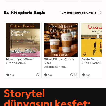
Bu Kitaplarla Başla
Tüm başlıkları görüntüle
Masumiyet Müzesi
Güzel Filmler Çabuk
Bekle Beni
Orhan Pamuk
Biter
Zülfü Livaneli
Volkan Sönmez
4.3
4.6
4.2
Storytel
dünyasını keşfet: