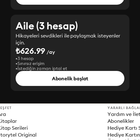
Aile (3 hesap)
Hikayeleri sevdikleri ile paylaşmak isteyenler
için.
₺626.99
/ay
3 hesap
Sınırsız erişim
İstediğin zaman iptal et
Abonelik başlat
EŞFET
YARARLI BAĞLA
Ara
Yardım ve İle
itaplar
Abonelikler
itap Serileri
Hediye Kartı 
torytel Original
Hediye Kartın