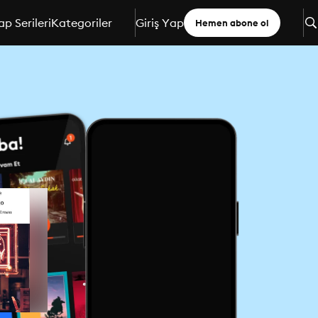
ap Serileri
Kategoriler
Giriş Yap
Hemen abone ol