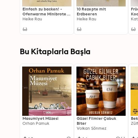
Einfach zu backen! -
10 Rezepte mit
Frü
Ofenwarme Minibrote,
Erdbeeren
Koc
Brötchen und schnelle
Heike Rau
Heike Rau
Kon
Kat
Mug Cakes
Ma
Fru
Bu Kitaplarla Başla
Masumiyet Müzesi
Güzel Filmler Çabuk
Bek
Orhan Pamuk
Biter
Zül
Volkan Sönmez