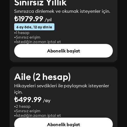
Sınırsız Yıllık
Sınırsızca dinlemek ve okumak isteyenler için.
₺1979.99
/yıl
6 ay öde, 12 ay dinle
1 hesap
Sınırsız erişim
İstediğin zaman iptal et
Abonelik başlat
Aile (2 hesap)
Hikayeleri sevdikleri ile paylaşmak isteyenler
için.
₺499.99
/ay
2 hesap
Sınırsız erişim
İstediğin zaman iptal et
Abonelik başlat