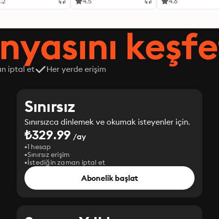
.2
4.5
4.6
nyasını keşfe
n iptal et
Her yerde erişim
Sınırsız
Sınırsızca dinlemek ve okumak isteyenler için.
₺329.99
/ay
1 hesap
Sınırsız erişim
İstediğin zaman iptal et
Abonelik başlat