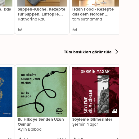
: Das
Suppen-Küche: Rezepte
Isaan Food - Rezepte
Natür
für Suppen, Eintöpfe
aus dem Norden
mit..
lees
und herzhaftes Gebäck
Katharina Rau
Thailands: Schnell
tom suthamma
Hansp
zuhause zubereitet
Tüm başlıkları görüntüle
Bu Hikaye Senden Uzun
Söyleme Bilmesinler
Kürk 
Osman
Şermin Yaşar
Sabaha
Aylin Balboa