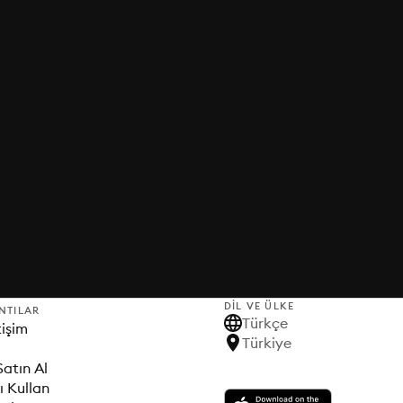
DIL VE ÜLKE
NTILAR
Türkçe
tişim
Türkiye
Satın Al
ı Kullan