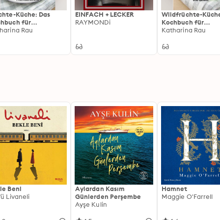
chte-Küche: Das
EINFACH + LECKER
Wildfrüchte-Küche
hbuch für
RAYMONDi
Kochbuch für
fitüren,
harina Rau
Konfitüren und Ge
Katharina Rau
rmeladen und
chtaufstriche
le Beni
Aylardan Kasım
Hamnet
fü Livaneli
Günlerden Perşembe
Maggie O'Farrell
Ayşe Kulin