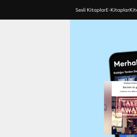
Sesli Kitaplar
E-Kitaplar
Kit