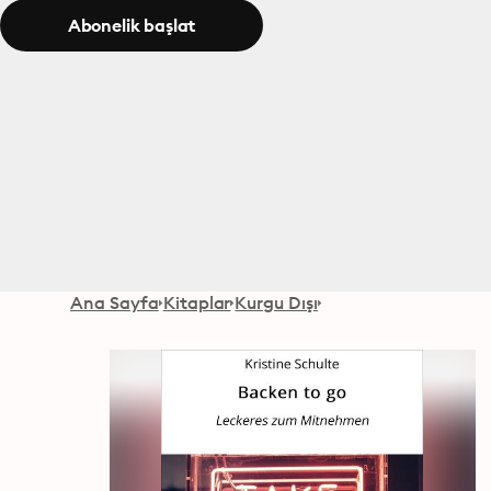
Abonelik başlat
Ana Sayfa
Kitaplar
Kurgu Dışı