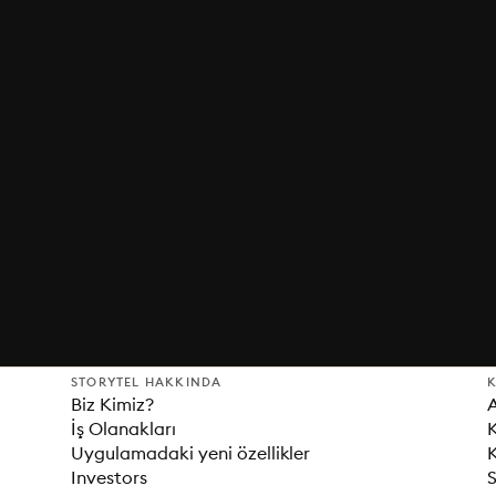
STORYTEL HAKKINDA
K
Biz Kimiz?
İş Olanakları
K
Uygulamadaki yeni özellikler
K
Investors
S