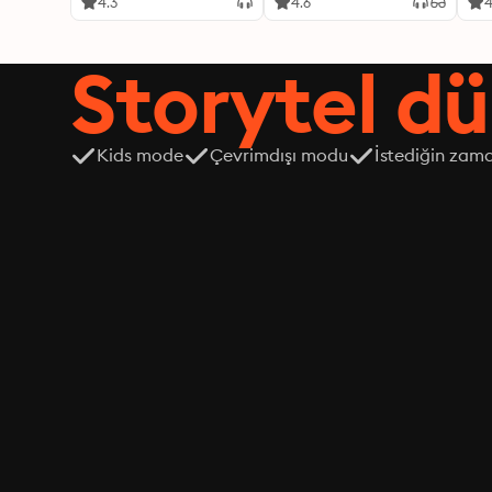
4.3
4.6
4
Storytel dü
Kids mode
Çevrimdışı modu
İstediğin zama