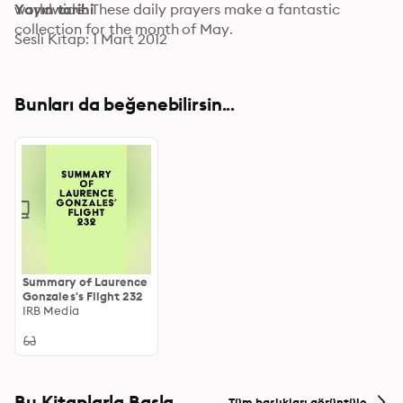
worldwide. These daily prayers make a fantastic 
Yayın tarihi
collection for the month of May.
Sesli Kitap: 1 Mart 2012
Bunları da beğenebilirsin...
Summary of Laurence
Gonzales's Flight 232
IRB Media
Bu Kitaplarla Başla
Tüm başlıkları görüntüle