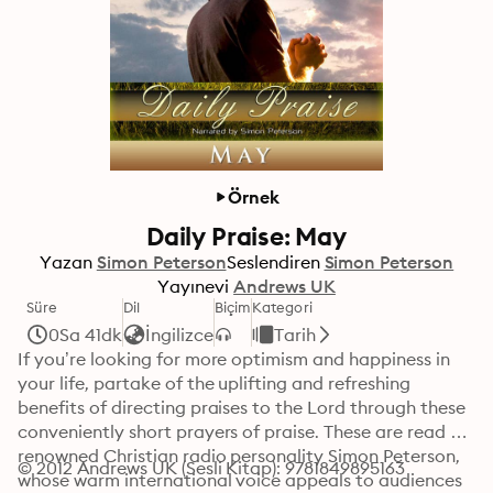
Örnek
Daily Praise: May
Yazan
Simon Peterson
Seslendiren
Simon Peterson
Yayınevi
Andrews UK
Süre
Dil
Biçim
Kategori
0Sa 41dk
İngilizce
Tarih
If you’re looking for more optimism and happiness in 
your life, partake of the uplifting and refreshing 
benefits of directing praises to the Lord through these 
conveniently short prayers of praise. These are read by 
renowned Christian radio personality Simon Peterson, 
© 2012 Andrews UK (Sesli Kitap): 9781849895163
whose warm international voice appeals to audiences 