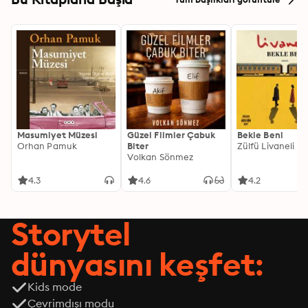
Masumiyet Müzesi
Güzel Filmler Çabuk
Bekle Beni
Orhan Pamuk
Biter
Zülfü Livaneli
Volkan Sönmez
4.3
4.6
4.2
Storytel
dünyasını keşfet:
Kids mode
Çevrimdışı modu