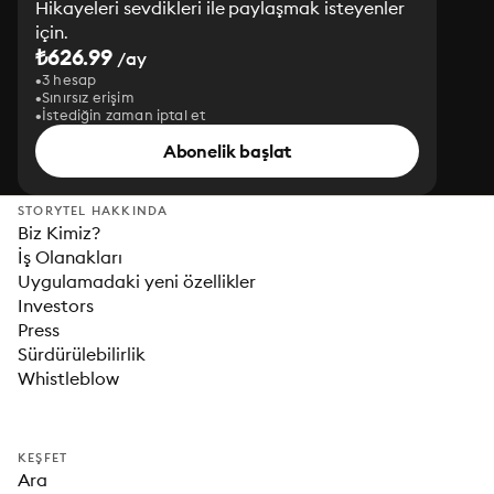
Hikayeleri sevdikleri ile paylaşmak isteyenler
için.
₺626.99
/ay
3 hesap
Sınırsız erişim
İstediğin zaman iptal et
Abonelik başlat
STORYTEL HAKKINDA
Biz Kimiz?
İş Olanakları
Uygulamadaki yeni özellikler
Investors
Press
Sürdürülebilirlik
Whistleblow
KEŞFET
Ara