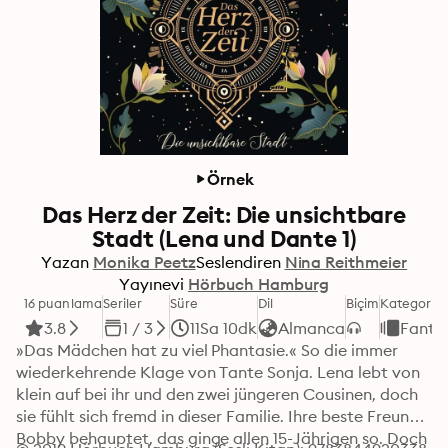
Örnek
Das Herz der Zeit: Die unsichtbare
Stadt (Lena und Dante 1)
Yazan
Monika Peetz
Seslendiren
Nina Reithmeier
Yayınevi
Hörbuch Hamburg
16 puanlama
Seriler
Süre
Dil
Biçim
Kategori
3.8
1 / 3
11Sa 10dk
Almanca
Fantas
»Das Mädchen hat zu viel Phantasie.« So die immer 
wiederkehrende Klage von Tante Sonja. Lena lebt von 
klein auf bei ihr und den zwei jüngeren Cousinen, doch 
sie fühlt sich fremd in dieser Familie. Ihre beste Freundin 
Bobby behauptet, das ginge allen 15-Jährigen so. Doch 