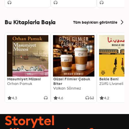
Bu Kitaplarla Başla
Tüm başlıkları görüntüle
Masumiyet Müzesi
Güzel Filmler Çabuk
Bekle Beni
Orhan Pamuk
Biter
Zülfü Livaneli
Volkan Sönmez
4.3
4.6
4.2
Storytel