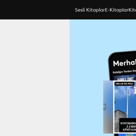
Sesli Kitaplar
E-Kitaplar
Kit