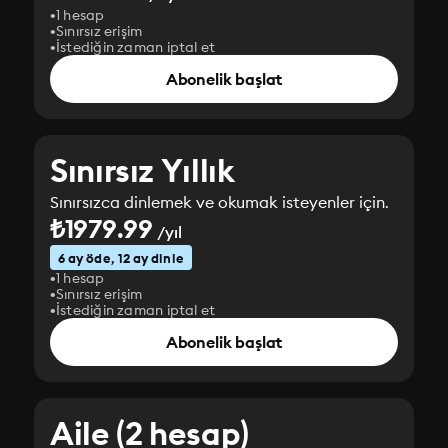
1 hesap
Sınırsız erişim
İstediğin zaman iptal et
Abonelik başlat
Sınırsız Yıllık
Sınırsızca dinlemek ve okumak isteyenler için.
₺1979.99
/yıl
6 ay öde, 12 ay dinle
1 hesap
Sınırsız erişim
İstediğin zaman iptal et
Abonelik başlat
Aile (2 hesap)