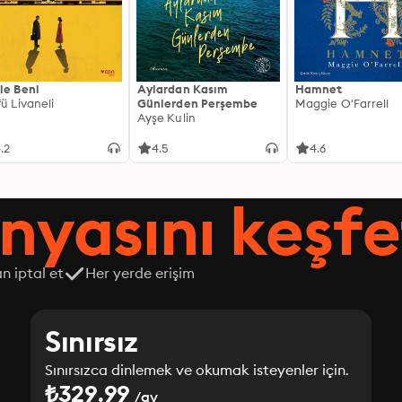
le Beni
Aylardan Kasım
Hamnet
fü Livaneli
Günlerden Perşembe
Maggie O'Farrell
Ayşe Kulin
.2
4.5
4.6
nyasını keşfe
n iptal et
Her yerde erişim
Sınırsız
Sınırsızca dinlemek ve okumak isteyenler için.
₺329.99
/ay