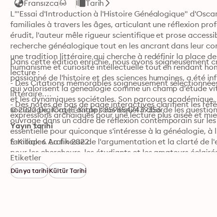
Fransızca
Tarih
L'"Essai d'Introduction à l'Histoire Généalogique" d'Oscar
familiales à travers les âges, articulant une réflexion profo
érudit, l'auteur mêle rigueur scientifique et prose access
recherche généalogique tout en les ancrant dans leur conte
une tradition littéraire qui cherche à redéfinir la place d
Dans cette édition enrichie, nous avons soigneusement cr
humanisme et curiosité intellectuelle tout en rendant ho
lecture :

passionné de l'histoire et des sciences humaines, a été 
- Des Citations mémorables soigneusement sélectionnées
qui valorisent la genealogie comme un champ d'étude vita
littéraire.

et les dynamiques sociétales. Son parcours académique, a
- Des notes de bas de page interactives clarifient les référ
sociologie, forge l'angle sous lequel il aborde les questions
© 2022 DigiCat (E-Kitap): 8596547439356
expressions archaïques pour une lecture plus aisée et mi
ouvrage dans un cadre de réflexion contemporain sur les i
Yayın tarihi
essentielle pour quiconque s'intéresse à la généalogie, à l'
familiales. La finesse de l'argumentation et la clarté de l'
E-Kitap: 6 Aralık 2022
pour les chercheurs, les étudiants et les amateurs éclair
Etiketler
l'héritage familial et de ses implications dans le monde a
Dünya tarihi
Kültür Tarihi