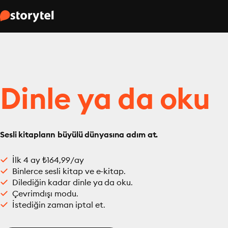
Dinle ya da oku
Sesli kitapların büyülü dünyasına adım at.
İlk 4 ay ₺164,99/ay
Binlerce sesli kitap ve e-kitap.
Dilediğin kadar dinle ya da oku.
Çevrimdışı modu.
İstediğin zaman iptal et.