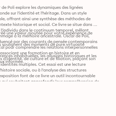
 de Poli explore les dynamiques des lignées 
nde sur l'identité et l'héritage. Dans un style 
ible, offrant ainsi une synthèse des méthodes de 
xte historique et social. Ce livre se situe dans 
e l'individu dans le continuum temporel, mêlant 
éé une valeur ajoutée pour votre expérience de 
mmage à la mémoire ancestrale. Oscar de Poli, 
influencé par des courants de pensée contemporains 
 soulignent des moments de pure virtuosité 
l pour comprendre les relations interpersonnelles 
ssociant une formation en histoire et en 
ences inhabituelles, les allusions historiques et les 
 d'identité, de culture et de filiation, plaçant son 
eux informée.
dentités multiples. Cet essai est une lecture 
histoire sociale, ou à l'analyse des structures 
exposition font de ce livre un outil incontournable 
és qui souhaitent approfondir leur compréhension de 
ctuel.