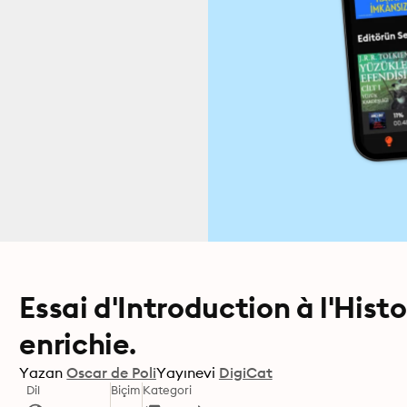
Essai d'Introduction à l'Hist
enrichie.
Yazan
Oscar de Poli
Yayınevi
DigiCat
Dil
Biçim
Kategori