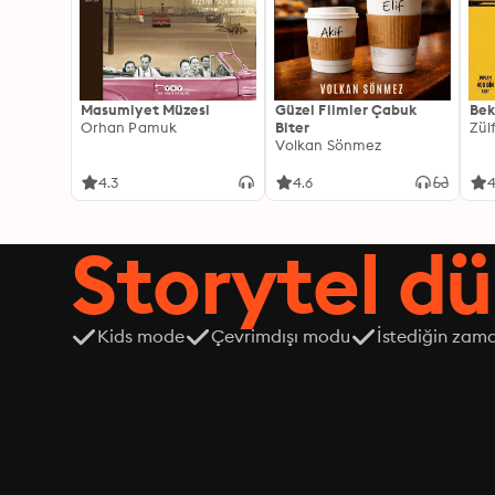
Masumiyet Müzesi
Güzel Filmler Çabuk
Bek
Orhan Pamuk
Biter
Zül
Volkan Sönmez
4.3
4.6
4
Storytel dü
Kids mode
Çevrimdışı modu
İstediğin zama