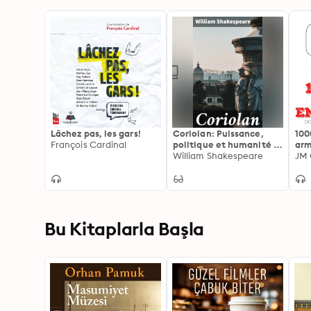
Lâchez pas, les gars!
Coriolan: Puissance,
100
François Cardinal
politique et humanité :
arm
plongez dans l'univers
William Shakespeare
rép
JM 
captivant de la tragédie
de 
shakespearienne
Coriolan
Bu Kitaplarla Başla