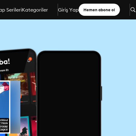
ap Serileri
Kategoriler
Giriş Yap
Hemen abone ol