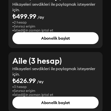
Hikayeleri sevdikleri ile paylaşmak isteyenler
için.
₺499.99
/ay
2 hesap
Sınırsız erişim
İstediğin zaman iptal et
Abonelik başlat
Aile (3 hesap)
Hikayeleri sevdikleri ile paylaşmak isteyenler
için.
₺626.99
/ay
3 hesap
Sınırsız erişim
İstediğin zaman iptal et
Abonelik başlat