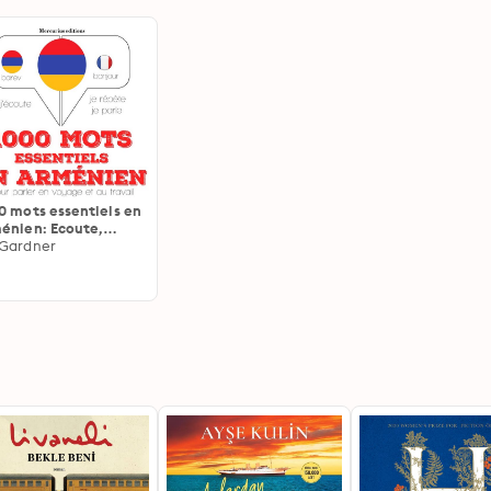
0 mots essentiels en
énien: Ecoute,
ète, parle : méthode
Gardner
langue