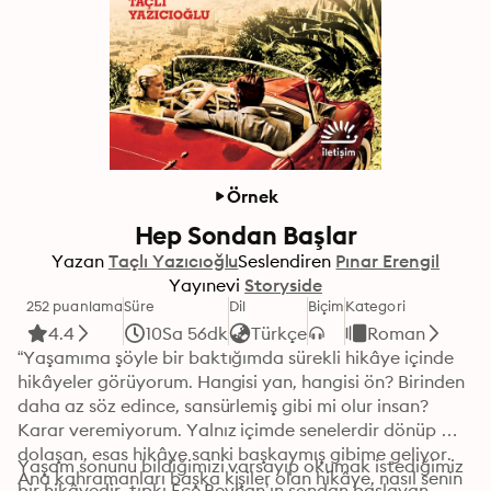
Örnek
Hep Sondan Başlar
Yazan
Taçlı Yazıcıoğlu
Seslendiren
Pınar Erengil
Yayınevi
Storyside
252 puanlama
Süre
Dil
Biçim
Kategori
4.4
10Sa 56dk
Türkçe
Roman
“Yaşamıma şöyle bir baktığımda sürekli hikâye içinde 
hikâyeler görüyorum. Hangisi yan, hangisi ön? Birinden 
daha az söz edince, sansürlemiş gibi mi olur insan? 
Karar veremiyorum. Yalnız içimde senelerdir dönüp 
dolaşan, esas hikâye sanki başkaymış gibime geliyor. 
Yaşam sonunu bildiğimizi varsayıp okumak istediğimiz 
Ana kahramanları başka kişiler olan hikâye, nasıl senin 
bir hikâyedir, tıpkı Ece Beyhan’ın sondan başlayan 