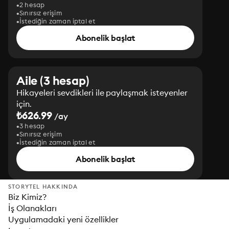
2 hesap
Sınırsız erişim
İstediğin zaman iptal et
Abonelik başlat
Aile (3 hesap)
Hikayeleri sevdikleri ile paylaşmak isteyenler
için.
₺626.99
/ay
3 hesap
Sınırsız erişim
İstediğin zaman iptal et
Abonelik başlat
STORYTEL HAKKINDA
Biz Kimiz?
İş Olanakları
Uygulamadaki yeni özellikler