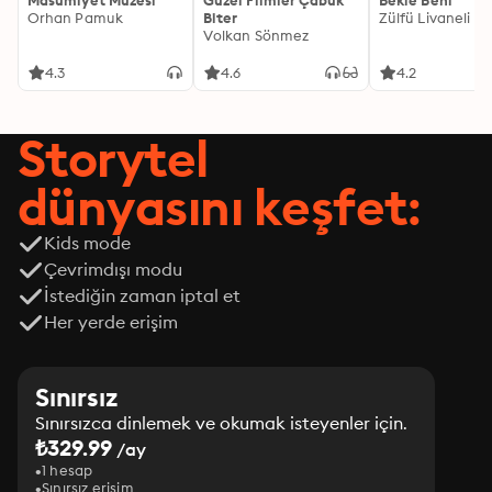
Masumiyet Müzesi
Güzel Filmler Çabuk
Bekle Beni
Orhan Pamuk
Biter
Zülfü Livaneli
Volkan Sönmez
4.3
4.6
4.2
Storytel
dünyasını keşfet:
Kids mode
Çevrimdışı modu
İstediğin zaman iptal et
Her yerde erişim
Sınırsız
Sınırsızca dinlemek ve okumak isteyenler için.
₺329.99
/ay
1 hesap
Sınırsız erişim