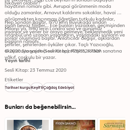
hikâyen olabilir?”
hayatının romanı gibi. Avrupai görünmenin moda 
olduğu zamanlar, Arnavut kaldırımı sokaklar, havai 
görünmekten kaçınması öğretilen tutkulu kadınlar, 
Hep Sondan Başlar, 1970’lerin Büyükada’sından 
siyah beyaz filmler... Ece bunları yazarken, geçmişinden 
Milano’ya, 1980’lerin Londra’sına ve günümüz 
insanlar ve yerler bir araya gelmeye, beklenmedik yeni 
İstanbul’una uzanan yaşamların, yaşamdaki sonların ve 
sonlar oluşmaya başlar. Anlatıcılar değişir, aşklardan 
başların romanı.
şehirler, şehirlerden öyküler çıkar. Taçlı Yazıcıoğlu, 
okuyucuya şaşırtıcı sonlar hazırlayan, roman sanatına 
© 2020 Storyside (Sesli Kitap): 9789152117309
vâkıf, coşkulu bir yazar.
Yayın tarihi
Sesli Kitap: 23 Temmuz 2020
Etiketler
Tarihsel kurgu
Keyifli
Çağdaş Edebiyat
Bunları da beğenebilirsin...