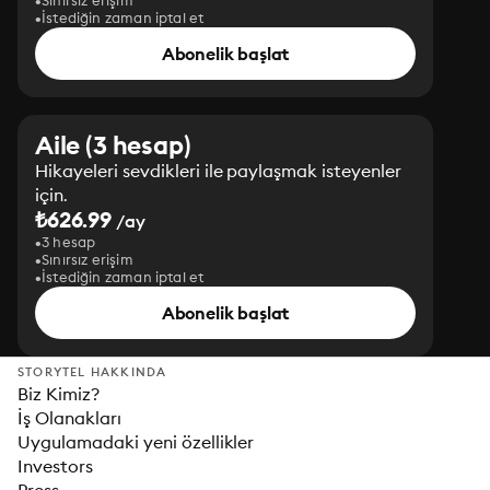
Sınırsız erişim
İstediğin zaman iptal et
Abonelik başlat
Aile (3 hesap)
Hikayeleri sevdikleri ile paylaşmak isteyenler
için.
₺626.99
/ay
3 hesap
Sınırsız erişim
İstediğin zaman iptal et
Abonelik başlat
STORYTEL HAKKINDA
Biz Kimiz?
İş Olanakları
Uygulamadaki yeni özellikler
Investors