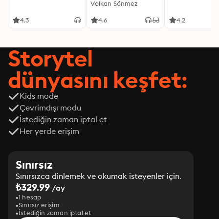
Italian warsthe wars of religion, absolute monarchy, 
Volkan Sönmez
and the French Revolution.
4.3
4.6
4.2
Storytel
dünyasını keşfet:
Kids mode
Çevrimdışı modu
İstediğin zaman iptal et
Her yerde erişim
Sınırsız
Sınırsızca dinlemek ve okumak isteyenler için.
₺329.99
/ay
1 hesap
Sınırsız erişim
İstediğin zaman iptal et