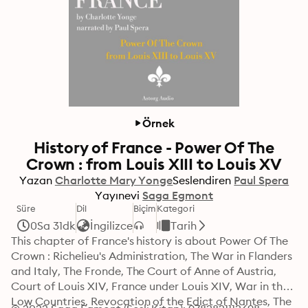
Örnek
History of France - Power Of The
Crown : from Louis XIII to Louis XV
Yazan
Charlotte Mary Yonge
Seslendiren
Paul Spera
Yayınevi
Saga Egmont
Süre
Dil
Biçim
Kategori
0Sa 31dk
İngilizce
Tarih
This chapter of France's history is about Power Of The 
Crown : Richelieu's Administration, The War in Flanders 
and Italy, The Fronde, The Court of Anne of Austria, 
Court of Louis XIV, France under Louis XIV, War in the 
Low Countries, Revocation of the Edict of Nantes, The 