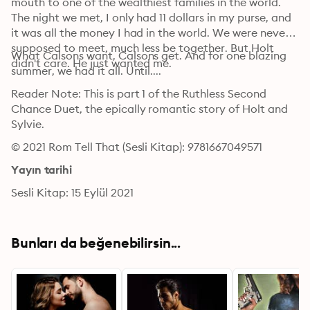
mouth to one of the wealthiest families in the world. 
The night we met, I only had 11 dollars in my purse, and 
it was all the money I had in the world. We were never 
supposed to meet, much less be together. But Holt 
What Calsons want, Calsons get. And for one blazing 
didn't care. He just wanted me. 
summer, we had it all. Until....
Reader Note: This is part 1 of the Ruthless Second 
Chance Duet, the epically romantic story of Holt and 
Sylvie.
© 2021 Rom Tell That (Sesli Kitap): 9781667049571
Yayın tarihi
Sesli Kitap: 15 Eylül 2021
Bunları da beğenebilirsin...