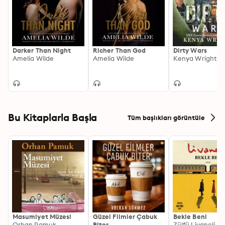
Darker Than Night
Richer Than God
Dirty Wars
Amelia Wilde
Amelia Wilde
Kenya Wright
Bu Kitaplarla Başla
Tüm başlıkları görüntüle
Masumiyet Müzesi
Güzel Filmler Çabuk
Bekle Beni
Orhan Pamuk
Biter
Zülfü Livaneli