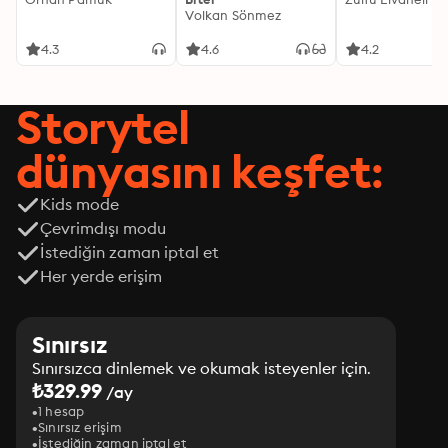
Volkan Sönmez
4.3
4.6
4.2
Storytel
dünyasını keşfet:
Kids mode
Çevrimdışı modu
İstediğin zaman iptal et
Her yerde erişim
Sınırsız
Sınırsızca dinlemek ve okumak isteyenler için.
₺329.99
/ay
1 hesap
Sınırsız erişim
İstediğin zaman iptal et