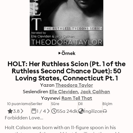
Örnek
HOLT: Her Ruthless Scion (Pt. 1 of the
Ruthless Second Chance Duet): 50
Loving States, Connecticut Pt. 1
Yazan
Theodora Taylor
Seslendiren
Elle Cleviden
Jack Calihan
Yayınevi
Rom Tell That
10 puanlama
Seriler
Süre
Dil
Biçim
3.8
1 / 4
5Sa 24dk
İngilizce
Forbidden Love...
Holt Calson was born with an 11-figure spoon in his 