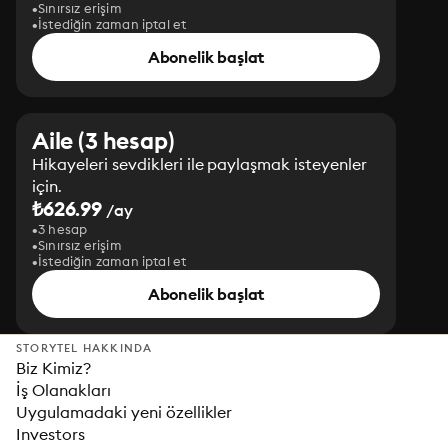
Sınırsız erişim
İstediğin zaman iptal et
Abonelik başlat
Aile (3 hesap)
Hikayeleri sevdikleri ile paylaşmak isteyenler
için.
₺626.99
/ay
3 hesap
Sınırsız erişim
İstediğin zaman iptal et
Abonelik başlat
STORYTEL HAKKINDA
Biz Kimiz?
İş Olanakları
Uygulamadaki yeni özellikler
Investors