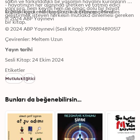
sakin ve farkındalıklı bir yaşamın hayalini kuranların 
- hayatınızın her alanında üretken ve tatmin edici 
yanı sıra, hem keyifli hem de amaç dolu bir hayat 
© 2016 Ikigai - Héctor García & Francesc Miralles

kalmak için kendi Ikigai'nizi kucaklayacaksınız. 
geliştirmek isteyen herkesin mutlaka dinlemesi gereken 
℗ 2024 ABP Yayınevi
bir kitap.
© 2024 ABP Yayınevi (Sesli Kitap): 9798894890517
Çevirenler: Meltem Uzun
Yayın tarihi
Sesli Kitap: 24 Ekim 2024
Etiketler
Mutluluk
Eğitici
Bunları da beğenebilirsin...