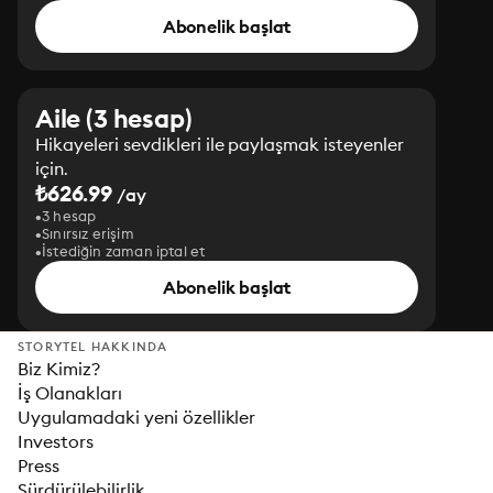
Abonelik başlat
Aile (3 hesap)
Hikayeleri sevdikleri ile paylaşmak isteyenler
için.
₺626.99
/ay
3 hesap
Sınırsız erişim
İstediğin zaman iptal et
Abonelik başlat
STORYTEL HAKKINDA
Biz Kimiz?
İş Olanakları
Uygulamadaki yeni özellikler
Investors
Press
Sürdürülebilirlik