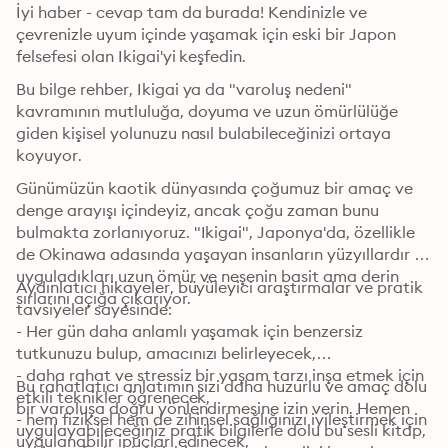
İyi haber - cevap tam da burada! Kendinizle ve 
çevrenizle uyum içinde yaşamak için eski bir Japon 
felsefesi olan Ikigai'yi keşfedin.
Bu bilge rehber, Ikigai ya da "varoluş nedeni" 
kavramının mutluluğa, doyuma ve uzun ömürlülüğe 
giden kişisel yolunuzu nasıl bulabileceğinizi ortaya 
koyuyor. 
Günümüzün kaotik dünyasında çoğumuz bir amaç ve 
denge arayışı içindeyiz, ancak çoğu zaman bunu 
bulmakta zorlanıyoruz. "Ikigai", Japonya'da, özellikle 
de Okinawa adasında yaşayan insanların yüzyıllardır 
uyguladıkları uzun ömür ve neşenin basit ama derin 
Aydınlatıcı hikayeler, büyüleyici araştırmalar ve pratik 
sırlarını açığa çıkarıyor.
tavsiyeler sayesinde: 

- Her gün daha anlamlı yaşamak için benzersiz 
tutkunuzu bulup, amacınızı belirleyecek,

- daha rahat ve stressiz bir yaşam tarzı inşa etmek için 
Bu rahatlatıcı anlatımın sizi daha huzurlu ve amaç dolu 
etkili teknikler öğrenecek,

bir varoluşa doğru yönlendirmesine izin verin. Hemen 
- hem fiziksel hem de zihinsel sağlığınızı iyileştirmek için 
uygulayabileceğiniz pratik bilgilerle dolu bu sesli kitap, 
uygulanabilir ipuçları edinecek,
