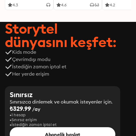
4.3
4.6
4.2
Storytel
dünyasını keşfet:
Kids mode
Çevrimdışı modu
İstediğin zaman iptal et
Her yerde erişim
Sınırsız
Sınırsızca dinlemek ve okumak isteyenler için.
₺329.99
/ay
1 hesap
Sınırsız erişim
İstediğin zaman iptal et
Abonelik başlat