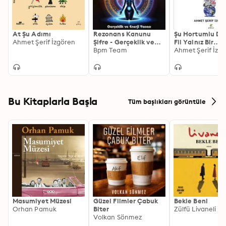
At Şu Adımı
Rezonans Kanunu
Şu Hortumlu Dü
Ahmet Şerif İzgören
Şifre - Gerçeklik ve
Fil Yalnız Bir
Enerji Yasası
Bpm Team
Hayvandır
Ahmet Şerif İzg
Bu Kitaplarla Başla
Tüm başlıkları görüntüle
Masumiyet Müzesi
Güzel Filmler Çabuk
Bekle Beni
Orhan Pamuk
Biter
Zülfü Livaneli
Volkan Sönmez