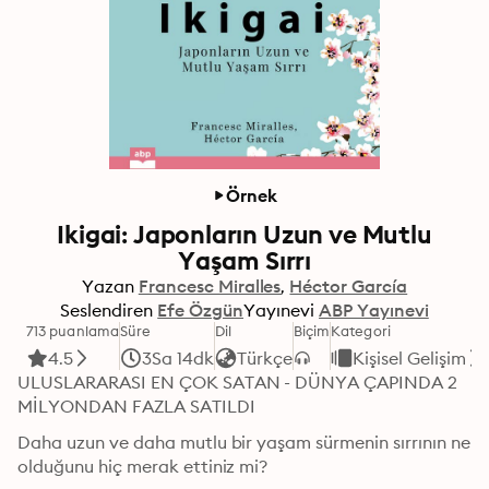
Örnek
Ikigai: Japonların Uzun ve Mutlu
Yaşam Sırrı
Yazan
Francesc Miralles
Héctor García
Seslendiren
Efe Özgün
Yayınevi
ABP Yayınevi
713 puanlama
Süre
Dil
Biçim
Kategori
4.5
3Sa 14dk
Türkçe
Kişisel Gelişim
ULUSLARARASI EN ÇOK SATAN - DÜNYA ÇAPINDA 2 
MİLYONDAN FAZLA SATILDI
Daha uzun ve daha mutlu bir yaşam sürmenin sırrının ne 
olduğunu hiç merak ettiniz mi?