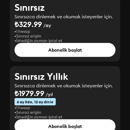
Sınırsız
Sınırsızca dinlemek ve okumak isteyenler için.
₺329.99
/ay
1 hesap
Sınırsız erişim
İstediğin zaman iptal et
Abonelik başlat
Sınırsız Yıllık
Sınırsızca dinlemek ve okumak isteyenler için.
₺1979.99
/yıl
6 ay öde, 12 ay dinle
1 hesap
Sınırsız erişim
İstediğin zaman iptal et
Abonelik başlat