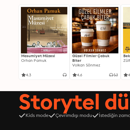
Masumiyet Müzesi
Güzel Filmler Çabuk
Bek
Orhan Pamuk
Biter
Zül
Volkan Sönmez
4.3
4.6
4
Storytel dü
Kids mode
Çevrimdışı modu
İstediğin zama