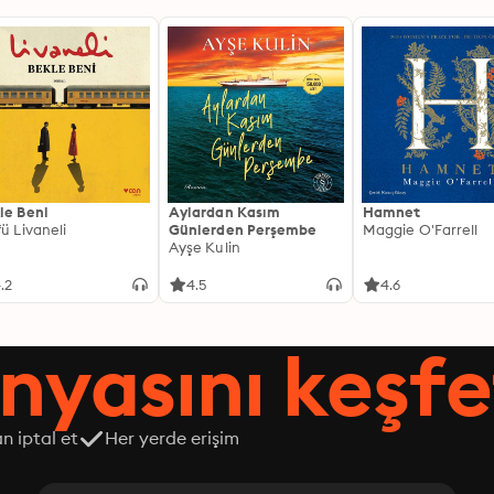
le Beni
Aylardan Kasım
Hamnet
fü Livaneli
Günlerden Perşembe
Maggie O'Farrell
Ayşe Kulin
.2
4.5
4.6
nyasını keşfe
n iptal et
Her yerde erişim