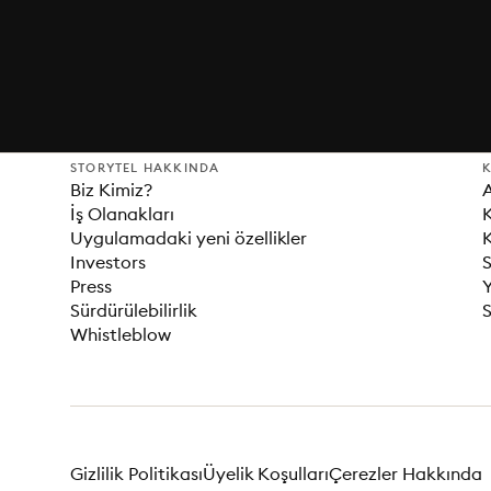
STORYTEL HAKKINDA
K
Biz Kimiz?
İş Olanakları
K
Uygulamadaki yeni özellikler
K
Investors
S
Press
Sürdürülebilirlik
S
Whistleblow
Gizlilik Politikası
Üyelik Koşulları
Çerezler Hakkında