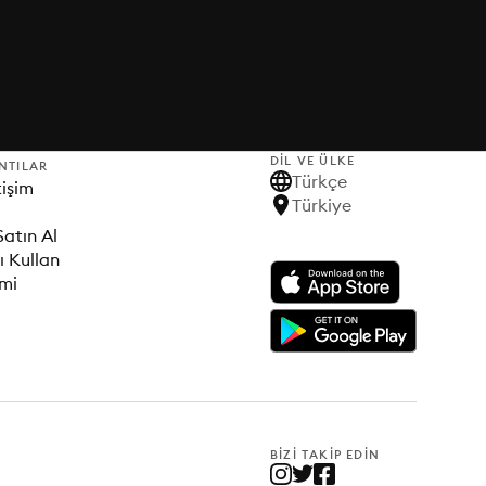
DIL VE ÜLKE
NTILAR
Türkçe
tişim
Türkiye
Satın Al
ı Kullan
imi
BIZI TAKIP EDIN