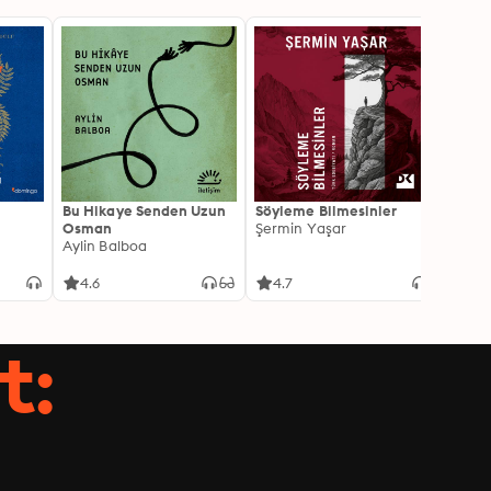
Bu Hikaye Senden Uzun
Söyleme Bilmesinler
Kürk 
Osman
Şermin Yaşar
Sabaha
Aylin Balboa
4.6
4.7
4.5
t: