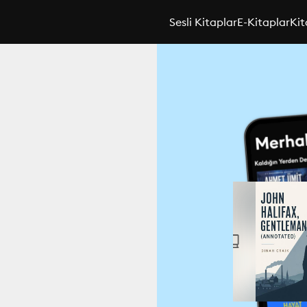
Sesli Kitaplar
E-Kitaplar
Kit