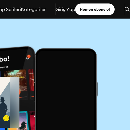
ap Serileri
Kategoriler
Giriş Yap
Hemen abone ol