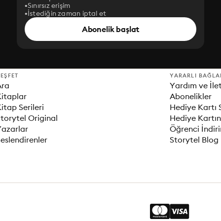
Sınırsız erişim
İstediğin zaman iptal et
Abonelik başlat
EŞFET
YARARLI BAĞLA
Ara
Yardım ve İle
itaplar
Abonelikler
itap Serileri
Hediye Kartı 
torytel Original
Hediye Kartın
Yazarlar
Öğrenci İndir
eslendirenler
Storytel Blog