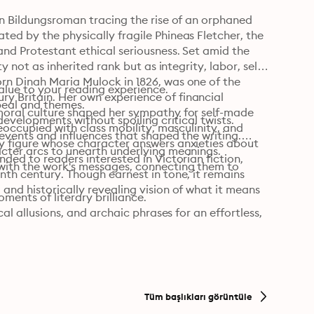
an Bildungsroman tracing the rise of an orphaned 
ed by the physically fragile Phineas Fletcher, the 
nd Protestant ethical seriousness. Set amid the 
y not as inherited rank but as integrity, labor, self-
rn Dinah Maria Mulock in 1826, was one of the 
alue to your reading experience.

 Britain. Her own experience of financial 
peal and themes.

moral culture shaped her sympathy for self-made 
developments without spoiling critical twists.

reoccupied with class mobility, masculinity, and 
events and influences that shaped the writing.

y figure whose character answers anxieties about 
acter arcs to unearth underlying meanings.

ded to readers interested in Victorian fiction, 
with the work's messages, connecting them to 
nth century. Though earnest in tone, it remains 
and historically revealing vision of what it means 
nts of literary brilliance.

al allusions, and archaic phrases for an effortless, 
Tüm başlıkları görüntüle