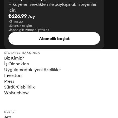
Hikayeleri sevdikleri ile paylaşmak isteyenler
için.
₺626.99
/ay
3 hesap
Sınırsız erişim
İstediğin zaman iptal et
Abonelik başlat
STORYTEL HAKKINDA
Biz Kimiz?
İş Olanakları
Uygulamadaki yeni özellikler
Investors
Press
Sürdürülebilirlik
Whistleblow
KEŞFET
Ara