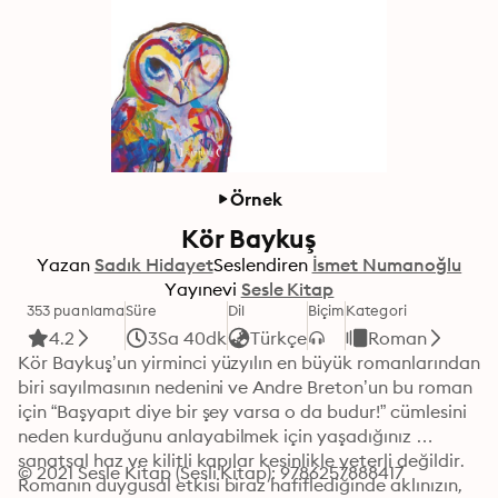
Örnek
Kör Baykuş
Yazan
Sadık Hidayet
Seslendiren
İsmet Numanoğlu
Yayınevi
Sesle Kitap
353 puanlama
Süre
Dil
Biçim
Kategori
4.2
3Sa 40dk
Türkçe
Roman
Kör Baykuş’un yirminci yüzyılın en büyük romanlarından 
biri sayılmasının nedenini ve Andre Breton’un bu roman 
için “Başyapıt diye bir şey varsa o da budur!” cümlesini 
neden kurduğunu anlayabilmek için yaşadığınız 
sanatsal haz ve kilitli kapılar kesinlikle yeterli değildir. 
© 2021 Sesle Kitap (Sesli Kitap): 9786257888417
Romanın duygusal etkisi biraz hafiflediğinde aklınızın, 