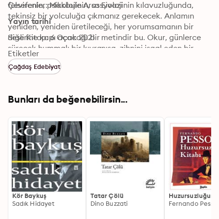
felsefenin, psikolojinin, sosyolojinin kılavuzluğunda, 
Çevirenler: Makbule Aras Eivazi
tekinsiz bir yolculuğa çıkmanız gerekecek. Anlamın 
Yayın tarihi
yeniden, yeniden üretileceği, her yorumsamanın bir 
diğerine kapı açacağı bir metindir bu. Okur, günlerce 
Sesli Kitap: 6 Ocak 2021
sürecek hummalı bir kıvranışa, zihnini işgal eden bir 
Etiketler
âlemin görüntüleriyle gerçek-hayal arası bir iklimde 
Çağdaş Edebiyat
gezinip durmaya, kulaklarında çınlayıp duran alaycı, 
bilge, “Senin hiçbir şey bildiğin yok!” edasındaki 
kahkahaya, sisler içinden kendini duyuran bir baykuş 
Bunları da beğenebilirsin...
sesine hazırlıklı olmalıdır.
Kör Baykuş
Tatar Çölü
Huzursuzluğun K
Sadık Hidayet
Dino Buzzati
Fernando Pesso