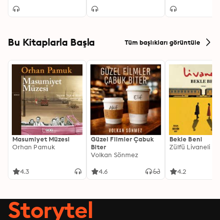
Bu Kitaplarla Başla
Tüm başlıkları görüntüle
Masumiyet Müzesi
Güzel Filmler Çabuk
Bekle Beni
Orhan Pamuk
Biter
Zülfü Livaneli
Volkan Sönmez
4.3
4.6
4.2
Storytel