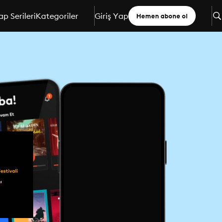
ap Serileri
Kategoriler
Giriş Yap
Hemen abone ol