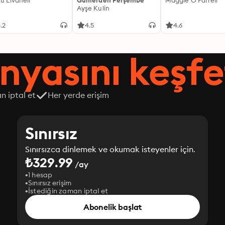
fü Livaneli
Günlerden Perşembe
Maggie O'Farrell
Ayşe Kulin
.2
4.5
4.6
nyasını keşfe
n iptal et
Her yerde erişim
Sınırsız
Sınırsızca dinlemek ve okumak isteyenler için.
₺329.99
/ay
1 hesap
Sınırsız erişim
İstediğin zaman iptal et
Abonelik başlat