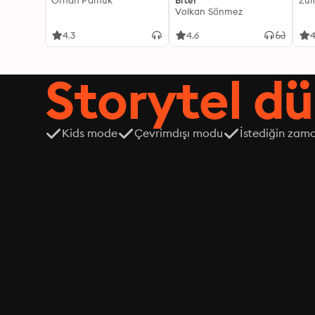
Orhan Pamuk
Biter
Zül
Volkan Sönmez
4.3
4.6
4
Storytel dü
Kids mode
Çevrimdışı modu
İstediğin zama