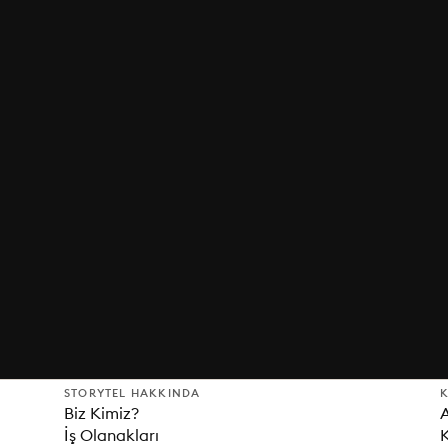
STORYTEL HAKKINDA
K
Biz Kimiz?
İş Olanakları
K