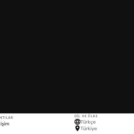
DIL VE ÜLKE
NTILAR
Türkçe
tişim
Türkiye