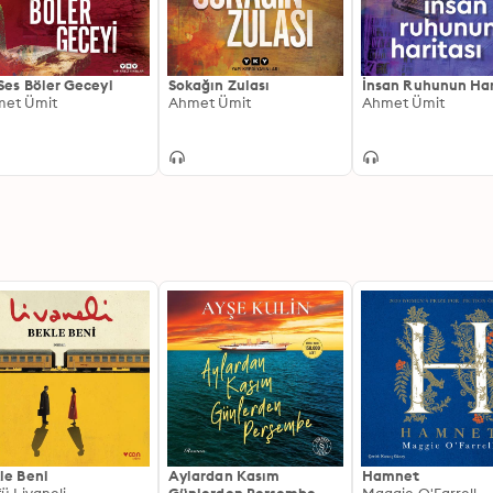
 Ses Böler Geceyi
Sokağın Zulası
İnsan Ruhunun Har
et Ümit
Ahmet Ümit
Ahmet Ümit
le Beni
Aylardan Kasım
Hamnet