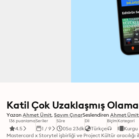
Katil Çok Uzaklaşmış Olama
Yazan
Ahmet Ümit
Sayım Çınar
Seslendiren
Ahmet Ümit
136 puanlama
Seriler
Süre
Dil
Biçim
Kategori
4.5
1 / 9
0Sa 23dk
Türkçe
Kurgu 
Mastercard x Storytel işbirliği ve Project Kültür aracılığı 