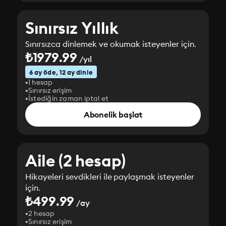
Sınırsız Yıllık
Sınırsızca dinlemek ve okumak isteyenler için.
₺1979.99
/yıl
6 ay öde, 12 ay dinle
1 hesap
Sınırsız erişim
İstediğin zaman iptal et
Abonelik başlat
Aile (2 hesap)
Hikayeleri sevdikleri ile paylaşmak isteyenler
için.
₺499.99
/ay
2 hesap
Sınırsız erişim