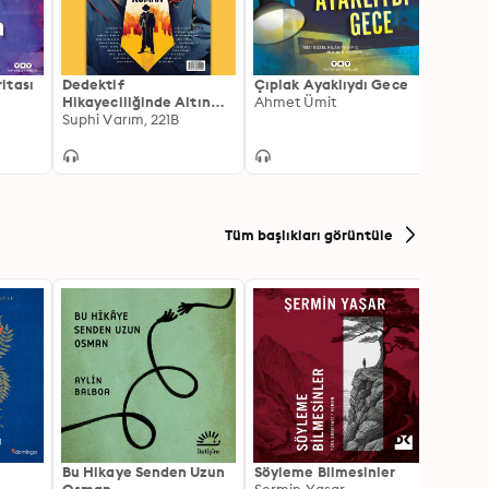
itası
Dedektif
Çıplak Ayaklıydı Gece
Kukla
Hikayeciliğinde Altın
Ahmet Ümit
Ahmet
Çağ, Kara Roman’a
Suphi Varım, 221B
Yenildi mi
Tüm başlıkları görüntüle
Bu Hikaye Senden Uzun
Söyleme Bilmesinler
Kürk 