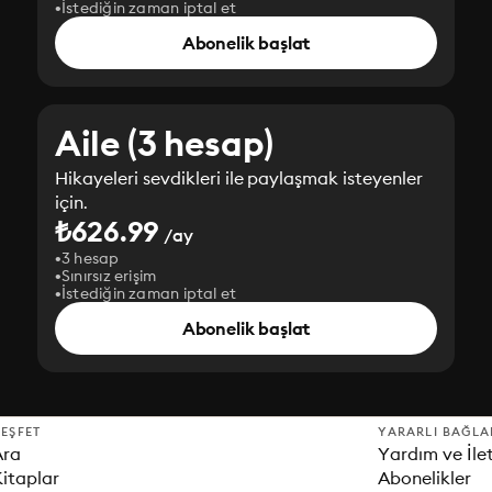
İstediğin zaman iptal et
Abonelik başlat
Aile (3 hesap)
Hikayeleri sevdikleri ile paylaşmak isteyenler
için.
₺626.99
/ay
3 hesap
Sınırsız erişim
İstediğin zaman iptal et
Abonelik başlat
EŞFET
YARARLI BAĞLA
Ara
Yardım ve İle
itaplar
Abonelikler