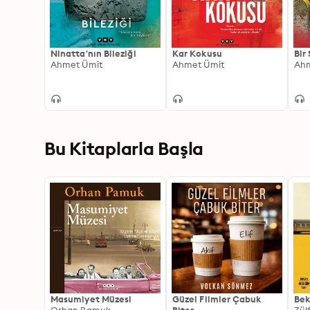
Ninatta'nın Bileziği
Kar Kokusu
Bir
Ahmet Ümit
Ahmet Ümit
Ahm
Bu Kitaplarla Başla
Masumiyet Müzesi
Güzel Filmler Çabuk
Bek