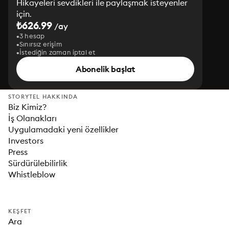
Hikayeleri sevdikleri ile paylaşmak isteyenler
için.
₺626.99
/ay
3 hesap
Sınırsız erişim
İstediğin zaman iptal et
Abonelik başlat
STORYTEL HAKKINDA
Biz Kimiz?
İş Olanakları
Uygulamadaki yeni özellikler
Investors
Press
Sürdürülebilirlik
Whistleblow
KEŞFET
Ara