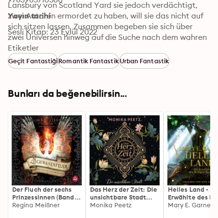
Lansbury von Scotland Yard sie jedoch verdächtigt, 
zwei Autoren ermordet zu haben, will sie das nicht auf 
Yayın tarihi
sich sitzen lassen. Zusammen begeben sie sich über 
Sesli Kitap: 23 Eylül 2022
zwei Universen hinweg auf die Suche nach dem wahren 
Täter und stoßen dabei auf allerhand Lügen und 
Etiketler
Widerstände. Malous Verständnis vom Litersum wird 
Geçit Fantastiği
Romantik Fantastik
Urban Fantastik
auf den Kopf gestellt und bald weiß sie nicht mehr, 
wem oder was sie glauben soll. Und dann ist da noch 
dieses verwirrende Herzklopfen, sobald sie sich in der 
Bunları da beğenebilirsin...
Nähe des attraktiven, aber grimmigen Lansbury 
aufhält. Ob auch das mit einem Kuss ausgelöscht 
werden kann?
Der Fluch der sechs
Das Herz der Zeit: Die
Helles Land - Di
Prinzessinnen (Band
unsichtbare Stadt
Erwählte des He
1): Schwanenfeuer
Regina Meißner
(Lena und Dante 1)
Monika Peetz
Baumes (Ungekü
Mary E. Garner