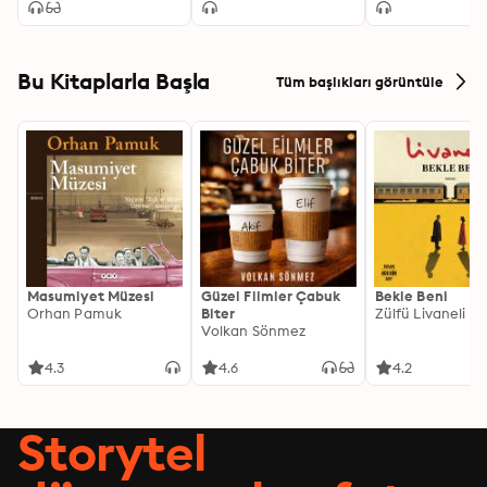
Bu Kitaplarla Başla
Tüm başlıkları görüntüle
Masumiyet Müzesi
Güzel Filmler Çabuk
Bekle Beni
Orhan Pamuk
Biter
Zülfü Livaneli
Volkan Sönmez
4.3
4.6
4.2
Storytel