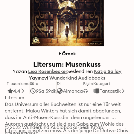
Örnek
Litersum: Musenkuss
Yazan
Lisa Rosenbecker
Seslendiren
Katja Sallay
Yayınevi
Wunderkind Audiobooks
11 puanlama
Süre
Dil
Biçim
Kategori
4.4
9Sa 39dk
Almanca
Fantastik
Litersum

Das Universum aller Buchwelten ist nur eine Tür weit 
entfernt. Malou Winters hat sich damit abgefunden, 
dass ihr Anti-Musen-Kuss die Ideen angehender 
Autoren auslöscht und sie diese Gabe zum Wohle des 
© 2022 Wunderkind Audiobooks (Sesli Kitap): 
Litersums einsetzen muss. Als der junge Detective Chris 
9783985710560