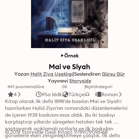
Örnek
Mai ve Siyah
Yazan
Halit Ziya Uşaklıgil
Seslendiren
Gürsu Gür
Yayınevi
Storyside
447 puanlama
Süre
Dil
Biçim
Kategori
4
9Sa 16dk
Türkçe
Roman
Kitap olarak ilk defa 1898'de basılan Mai ve Siyah'ı 
hazırlarken Halid Ziya'nın romandaki düzenlemelerini 
de içeren 1938 baskısını esas aldık. Bu iki baskıyı 
karşılaştırıp yıllardır süregelen hataları tek tek 
saptayarak açıklamalı notlarla ve ilk baskıdan 
© 2019 Storyside (Sesli Kitap): 9789179096168
görsellerle eseri zenginleştirmeye çalıştık. İlk defa 