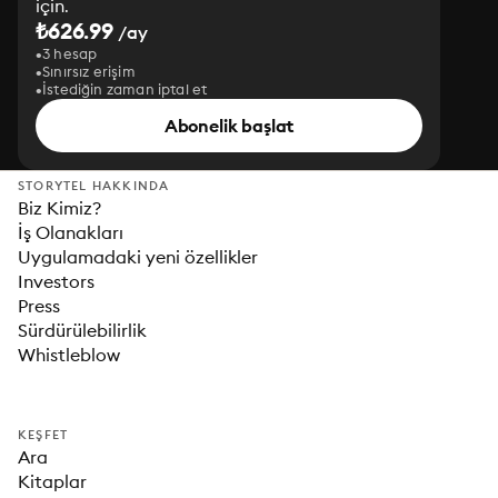
için.
₺626.99
/ay
3 hesap
Sınırsız erişim
İstediğin zaman iptal et
Abonelik başlat
STORYTEL HAKKINDA
Biz Kimiz?
İş Olanakları
Uygulamadaki yeni özellikler
Investors
Press
Sürdürülebilirlik
Whistleblow
KEŞFET
Ara
Kitaplar