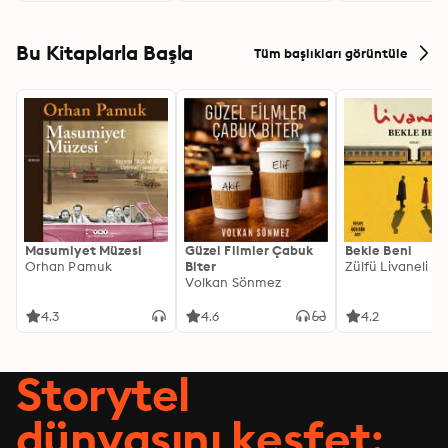
Bu Kitaplarla Başla
Tüm başlıkları görüntüle
Masumiyet Müzesi
Güzel Filmler Çabuk
Bekle Beni
Orhan Pamuk
Biter
Zülfü Livaneli
Volkan Sönmez
4.3
4.6
4.2
Storytel
dünyasını keşfet: