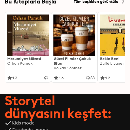
Bu Kitaplarla Başla
Tüm başlıkları görüntüle
throughout this book.
Masumiyet Müzesi
Güzel Filmler Çabuk
Bekle Beni
Orhan Pamuk
Biter
Zülfü Livaneli
Volkan Sönmez
4.3
4.6
4.2
Storytel
dünyasını keşfet:
Kids mode
Çevrimdışı modu