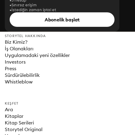
3 hesap
Sınırsız erişim
İstediğin zaman iptal et
Abonelik başlat
STORYTEL HAKKINDA
Biz Kimiz?
İş Olanakları
Uygulamadaki yeni özellikler
Investors
Press
Sürdürülebilirlik
Whistleblow
KEŞFET
Ara
Kitaplar
Kitap Serileri
Storytel Original