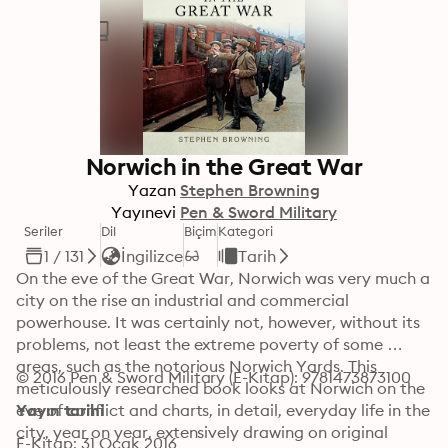
Norwich in the Great War
Yazan
Stephen Browning
Yayınevi
Pen & Sword Military
Seriler
Dil
Biçim
Kategori
1 / 131
İngilizce
Tarih
On the eve of the Great War, Norwich was very much a 
city on the rise an industrial and commercial 
powerhouse. It was certainly not, however, without its 
problems, not least the extreme poverty of some 
areas, such as the notorious Norwich Yards. This 
© 2016 Pen & Sword Military (E-Kitap): 9781473873100
meticulously researched book looks at Norwich on the 
eve of conflict and charts, in detail, everyday life in the 
Yayın tarihi
city, year on year, extensively drawing on original 
E-Kitap: 31 Ocak 2016