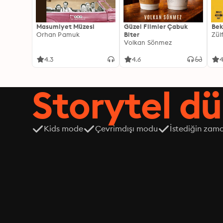
Masumiyet Müzesi
Güzel Filmler Çabuk
Bek
Orhan Pamuk
Biter
Zül
Volkan Sönmez
4.3
4.6
4
Storytel dü
Kids mode
Çevrimdışı modu
İstediğin zama