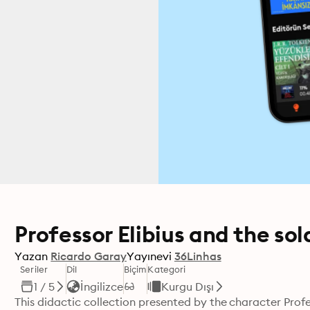
Professor Elibius and the so
Yazan
Ricardo Garay
Yayınevi
36Linhas
Seriler
Dil
Biçim
Kategori
1 / 5
İngilizce
Kurgu Dışı
This didactic collection presented by the character Profess