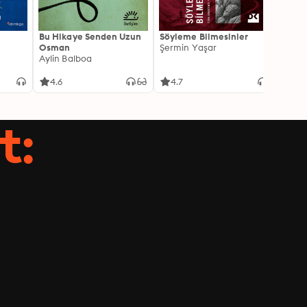
Bu Hikaye Senden Uzun
Söyleme Bilmesinler
Kürk 
Osman
Şermin Yaşar
Sabaha
Aylin Balboa
4.6
4.7
4.5
t: