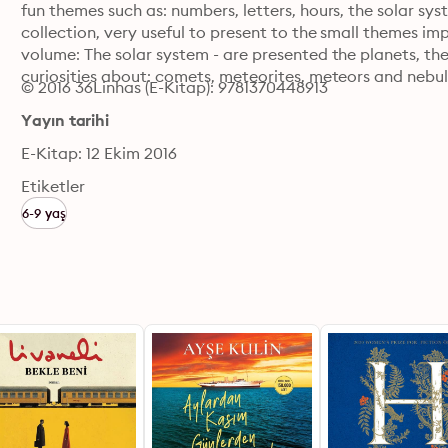
fun themes such as: numbers, letters, hours, the solar sy
collection, very useful to present to the small themes impo
volume: The solar system - are presented the planets, the
curiosities about: comets, meteorites, meteors and nebulae
© 2016 36Linhas (E-Kitap): 9781370448913
Yayın tarihi
E-Kitap: 12 Ekim 2016
Etiketler
6-9 yaş