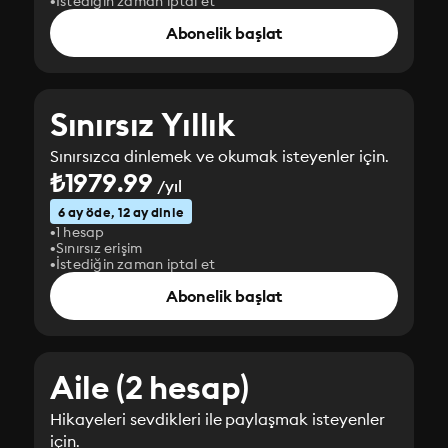
İstediğin zaman iptal et
Abonelik başlat
Sınırsız Yıllık
Sınırsızca dinlemek ve okumak isteyenler için.
₺1979.99
/yıl
6 ay öde, 12 ay dinle
1 hesap
Sınırsız erişim
İstediğin zaman iptal et
Abonelik başlat
Aile (2 hesap)
Hikayeleri sevdikleri ile paylaşmak isteyenler
için.