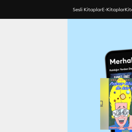
Sesli Kitaplar
E-Kitaplar
Kit