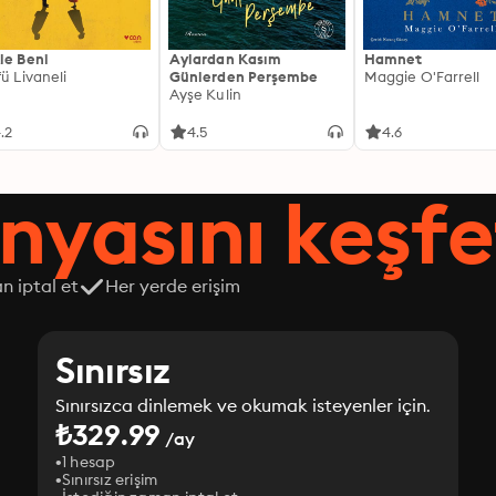
le Beni
Aylardan Kasım
Hamnet
fü Livaneli
Günlerden Perşembe
Maggie O'Farrell
Ayşe Kulin
.2
4.5
4.6
nyasını keşfe
n iptal et
Her yerde erişim
Sınırsız
Sınırsızca dinlemek ve okumak isteyenler için.
₺329.99
/ay
1 hesap
Sınırsız erişim