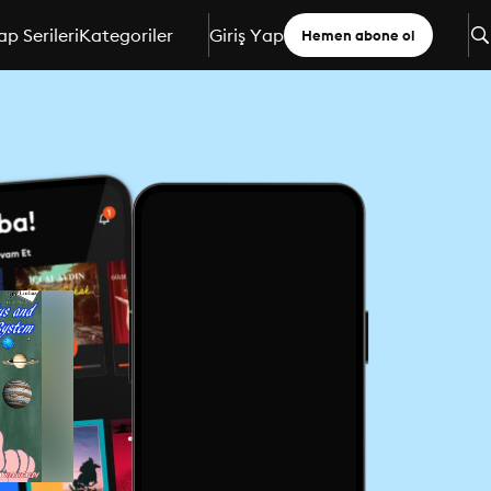
ap Serileri
Kategoriler
Giriş Yap
Hemen abone ol