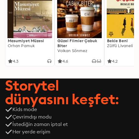
Masumiyet Müzesi
Güzel Filmler Çabuk
Bekle Beni
Orhan Pamuk
Biter
Zülfü Livaneli
Volkan Sönmez
4.3
4.6
4.2
Storytel
dünyasını keşfet:
Kids mode
Çevrimdışı modu
İstediğin zaman iptal et
Her yerde erişim