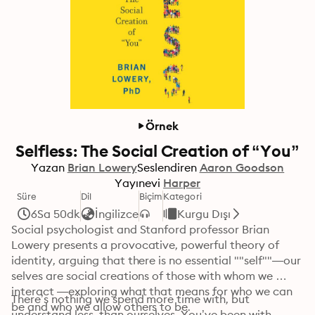
Örnek
Selfless: The Social Creation of “You”
Yazan
Brian Lowery
Seslendiren
Aaron Goodson
Yayınevi
Harper
Süre
Dil
Biçim
Kategori
6Sa 50dk
İngilizce
Kurgu Dışı
Social psychologist and Stanford professor Brian 
Lowery presents a provocative, powerful theory of 
identity, arguing that there is no essential ""self""—our 
selves are social creations of those with whom we 
interact —exploring what that means for who we can 
There’s nothing we spend more time with, but 
be and who we allow others to be. 
understand less, than ourselves. You’ve been with 