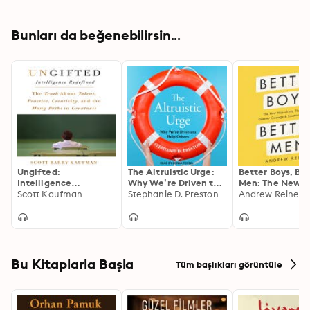
Bunları da beğenebilirsin...
Ungifted:
The Altruistic Urge:
Better Boys, Be
Intelligence
Why We’re Driven to
Men: The New
Redefined
Scott Kaufman
Help Others
Stephanie D. Preston
Masculinity Tha
Andrew Reiner
Creates Greate
Courage and
Emotional Resil
Bu Kitaplarla Başla
Tüm başlıkları görüntüle