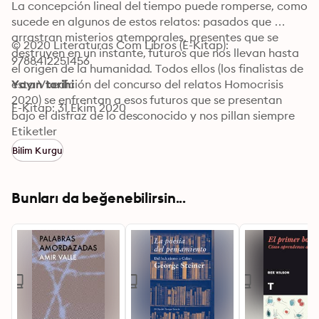
La concepción lineal del tiempo puede romperse, como 
sucede en algunos de estos relatos: pasados que 
arrastran misterios atemporales, presentes que se 
© 2020 Literaturas Com Libros (E-Kitap): 
destruyen en un instante, futuros que nos llevan hasta 
9788412251456
el origen de la humanidad. Todos ellos (los finalistas de 
esta VI edición del concurso del relatos Homocrisis 
Yayın tarihi
2020) se enfrentan a esos futuros que se presentan 
E-Kitap: 31 Ekim 2020
bajo el disfraz de lo desconocido y nos pillan siempre 
desprevenidos. Y en todos, también, nuestro presente 
Etiketler
se cuela por las rendijas: reclusiones involuntarias, 
Bilim Kurgu
máscaras, rupturas de lo cotidiano, nuevas 
normalidades y viejas tribulaciones.
Bunları da beğenebilirsin...