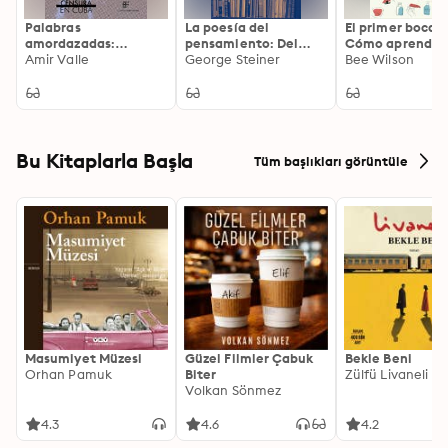
Palabras
La poesía del
El primer bocad
amordazadas:
pensamiento: Del
Cómo aprendem
censura en Cuba
Amir Valle
helenismo a Celan
George Steiner
comer
Bee Wilson
Bu Kitaplarla Başla
Tüm başlıkları görüntüle
Masumiyet Müzesi
Güzel Filmler Çabuk
Bekle Beni
Orhan Pamuk
Biter
Zülfü Livaneli
Volkan Sönmez
4.3
4.6
4.2