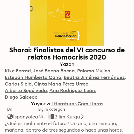
Shorai: Finalistas del VI concurso de
relatos Homocrisis 2020
Yazan
Kike Ferrari
José Baena Baena
Paloma Mujica
Esteban Humberto Cano
Beatriz Jiménez Fernández
Carlos Sibid
Cinta María Pérez Urrea
Alberto Sepúlveda
Ana Rodríguez León
Diego Salcedo
Yayınevi
Literaturas Com Libros
Dil
Biçim
Kategori
İspanyolca
Bilim Kurgu
¿Qué es realmente el futuro? Un año, una semana, 
mañana, dentro de tres segundos o hace unas horas. 