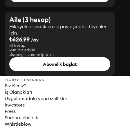
Aile (3 hesap)
Hikayeleri sevdikleri ile paylaşmak isteyenler
için.
₺626.99
/ay
3 hesap
Sınırsız erişim
İstediğin zaman iptal et
Abonelik başlat
STORYTEL HAKKINDA
Biz Kimiz?
İş Olanakları
Uygulamadaki yeni özellikler
Investors
Press
Sürdürülebilirlik
Whistleblow