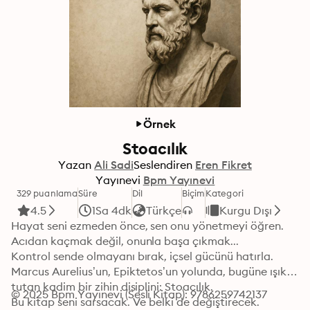
Örnek
Stoacılık
Yazan
Ali Sadi
Seslendiren
Eren Fikret
Yayınevi
Bpm Yayınevi
329 puanlama
Süre
Dil
Biçim
Kategori
4.5
1Sa 4dk
Türkçe
Kurgu Dışı
Hayat seni ezmeden önce, sen onu yönetmeyi öğren.

Acıdan kaçmak değil, onunla başa çıkmak...

Kontrol sende olmayanı bırak, içsel gücünü hatırla.

Marcus Aurelius’un, Epiktetos’un yolunda, bugüne ışık 
tutan kadim bir zihin disiplini: Stoacılık.

© 2025 Bpm Yayınevi (Sesli Kitap): 9786259742137
Bu kitap seni sarsacak. Ve belki de değiştirecek.