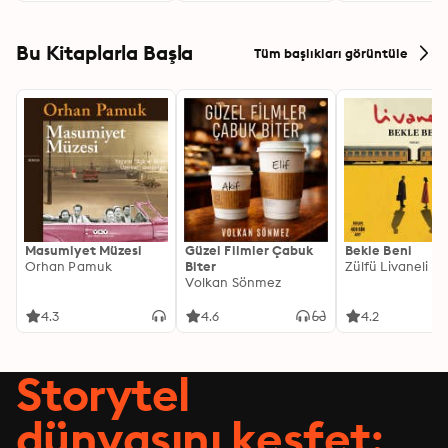
Bu Kitaplarla Başla
Tüm başlıkları görüntüle
Masumiyet Müzesi
Güzel Filmler Çabuk
Bekle Beni
Orhan Pamuk
Biter
Zülfü Livaneli
Volkan Sönmez
4.3
4.6
4.2
Storytel
dünyasını keşfet: