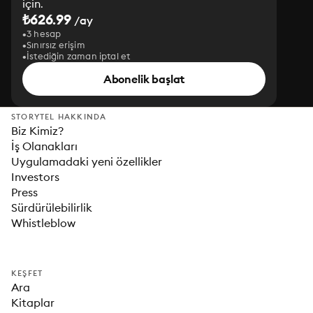
için.
₺626.99
/ay
3 hesap
Sınırsız erişim
İstediğin zaman iptal et
Abonelik başlat
STORYTEL HAKKINDA
Biz Kimiz?
İş Olanakları
Uygulamadaki yeni özellikler
Investors
Press
Sürdürülebilirlik
Whistleblow
KEŞFET
Ara
Kitaplar