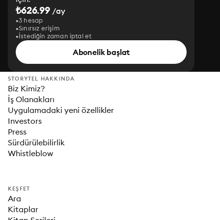
₺626.99
/ay
3 hesap
Sınırsız erişim
İstediğin zaman iptal et
Abonelik başlat
STORYTEL HAKKINDA
Biz Kimiz?
İş Olanakları
Uygulamadaki yeni özellikler
Investors
Press
Sürdürülebilirlik
Whistleblow
KEŞFET
Ara
Kitaplar