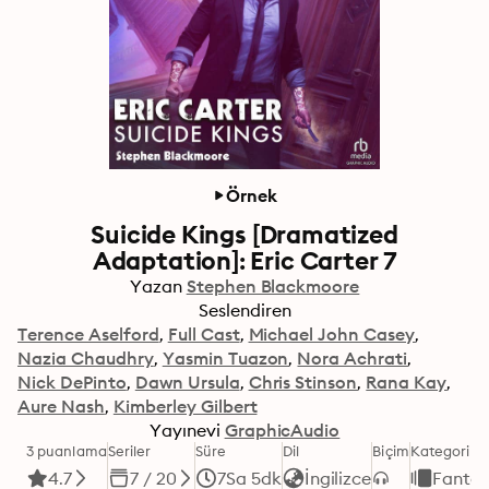
Örnek
Suicide Kings [Dramatized
Adaptation]: Eric Carter 7
Yazan
Stephen Blackmoore
Seslendiren
Terence Aselford
Full Cast
Michael John Casey
Nazia Chaudhry
Yasmin Tuazon
Nora Achrati
Nick DePinto
Dawn Ursula
Chris Stinson
Rana Kay
Aure Nash
Kimberley Gilbert
Yayınevi
GraphicAudio
3 puanlama
Seriler
Süre
Dil
Biçim
Kategori
4.7
7 / 20
7Sa 5dk
İngilizce
Fantas