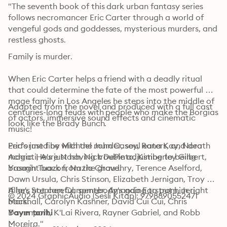
"The seventh book of this dark urban fantasy series 
follows necromancer Eric Carter through a world of 
vengeful gods and goddesses, mysterious murders, and 
restless ghosts.
Family is murder.

When Eric Carter helps a friend with a deadly ritual 
that could determine the fate of the most powerful 
mage family in Los Angeles he steps into the middle of 
Adapted from the novel and produced with a full cast 
centuries-long feuds with people who make the Borgias 
of actors, immersive sound effects and cinematic 
look like the Brady Bunch.

music!
Eric's just fine with the murder, soul eaters, and death 
Performed by Michael John Casey, Rana Kay, Nora 
magic. He's just having trouble adjusting to being 
Achrati, Aure Nash, Nick DePinto, Kimberley Gilbert, 
brought back from the grave.

Yasmin Tuazon, Nazia Chaudhry, Terence Aselford, 
Dawn Ursula, Chris Stinson, Elizabeth Jernigan, Troy 
If he's not careful, somebody's going to put him right 
Allan, Stephen Carpenter, Amanda Forstrom, Jeri 
© 2024 GraphicAudio (Sesli Kitap): 9798890552471
back.
Marshall, Carolyn Kashner, David Cui Cui, Chris 
Davenport, K'Lai Rivera, Rayner Gabriel, and Robb 
Yayın tarihi
Moreira."