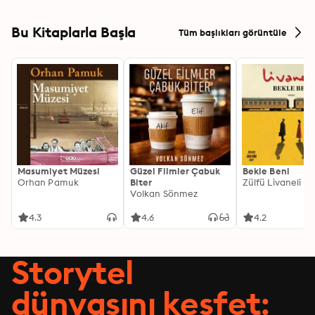
Bu Kitaplarla Başla
Tüm başlıkları görüntüle
Masumiyet Müzesi
Güzel Filmler Çabuk
Bekle Beni
Orhan Pamuk
Biter
Zülfü Livaneli
Volkan Sönmez
4.3
4.6
4.2
Storytel
dünyasını keşfet: