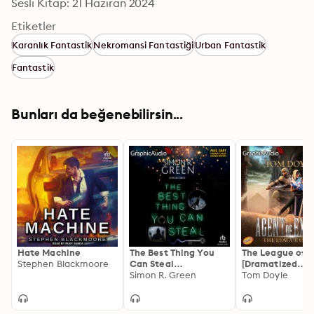
Sesli Kitap: 21 Haziran 2024
Etiketler
Karanlık Fantastik
Nekromansi Fantastiği
Urban Fantastik
Fantastik
Bunları da beğenebilirsin...
Hate Machine
The Best Thing You
The League of S
Stephen Blackmoore
Can Steal
[Dramatized
[Dramatized
Simon R. Green
Adaptation]: A
Tom Doyle
Adaptation]: Gideon
of Exiles 1
Sable 1