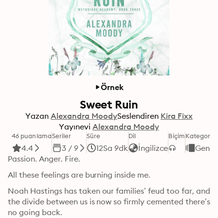
Örnek
Sweet Ruin
Yazan
Alexandra Moody
Seslendiren
Kira Fixx
Yayınevi
Alexandra Moody
46 puanlama
Seriler
Süre
Dil
Biçim
Kategori
4.4
3 / 9
12Sa 9dk
İngilizce
Gençl
Passion. Anger. Fire.
All these feelings are burning inside me.
Noah Hastings has taken our families’ feud too far, and 
the divide between us is now so firmly cemented there’s 
no going back.