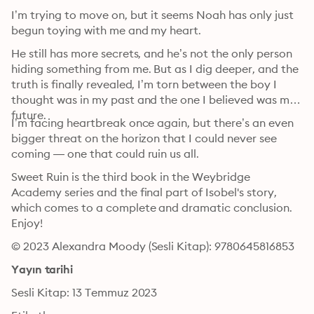
I’m trying to move on, but it seems Noah has only just 
begun toying with me and my heart.
He still has more secrets, and he’s not the only person 
hiding something from me. But as I dig deeper, and the 
truth is finally revealed, I’m torn between the boy I 
thought was in my past and the one I believed was my 
future.
I’m facing heartbreak once again, but there’s an even 
bigger threat on the horizon that I could never see 
coming — one that could ruin us all.
Sweet Ruin is the third book in the Weybridge 
Academy series and the final part of Isobel's story, 
which comes to a complete and dramatic conclusion. 
Enjoy!
© 2023 Alexandra Moody (Sesli Kitap): 9780645816853
Yayın tarihi
Sesli Kitap: 13 Temmuz 2023