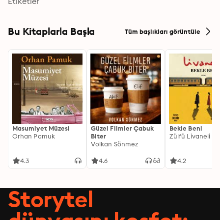
Etiketler
Bu Kitaplarla Başla
Tüm başlıkları görüntüle
Masumiyet Müzesi
Güzel Filmler Çabuk
Bekle Beni
Orhan Pamuk
Biter
Zülfü Livaneli
Volkan Sönmez
4.3
4.6
4.2
Storytel