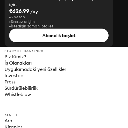
için.
₺626.99
/ay
3 hesap
Sınırsız erişim
İstediğin zaman iptal et
Abonelik başlat
STORYTEL HAKKINDA
Biz Kimiz?
İş Olanakları
Uygulamadaki yeni özellikler
Investors
Press
Sürdürülebilirlik
Whistleblow
KEŞFET
Ara
Kitaplar