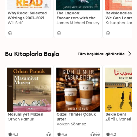
Why Read: Selected
The Lagoon:
Revisionaries: 
Writings 2001–2021
Encounters with the
We Can Learn f
Will Self
Whales of San Ignacio
James Michael Dorsey
the Lost, Unfini
Kristopher Jan
and Just Plain 
Work of Great W
Bu Kitaplarla Başla
Tüm başlıkları görüntüle
Masumiyet Müzesi
Güzel Filmler Çabuk
Bekle Beni
Orhan Pamuk
Biter
Zülfü Livaneli
Volkan Sönmez
4.3
4.6
4.2