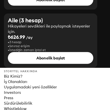
Aile (3 hesap)
Hikayeleri sevdikleri ile paylaşmak isteyenler
için.
₺626.99
/ay
3 hesap
Sınırsız erişim
İstediğin zaman iptal et
Abonelik başlat
STORYTEL HAKKINDA
Biz Kimiz?
İş Olanakları
Uygulamadaki yeni özellikler
Investors
Press
Sürdürülebilirlik
Whistleblow