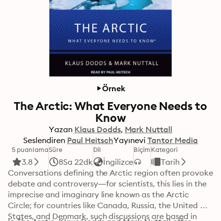
Örnek
The Arctic: What Everyone Needs to
Know
Yazan
Klaus Dodds
Mark Nuttall
Seslendiren
Paul Heitsch
Yayınevi
Tantor Media
5 puanlama
Süre
Dil
Biçim
Kategori
3.8
8Sa 22dk
İngilizce
Tarih
Conversations defining the Arctic region often provoke 
debate and controversy—for scientists, this lies in the 
imprecise and imaginary line known as the Arctic 
Circle; for countries like Canada, Russia, the United 
States, and Denmark, such discussions are based in 