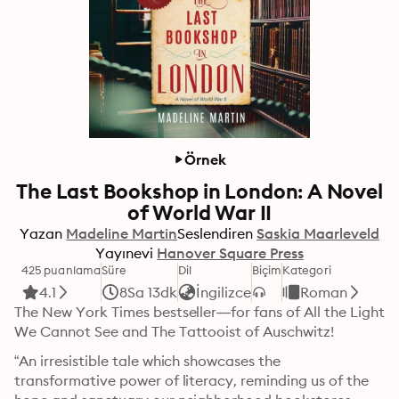
Örnek
The Last Bookshop in London: A Novel
of World War II
Yazan
Madeline Martin
Seslendiren
Saskia Maarleveld
Yayınevi
Hanover Square Press
425 puanlama
Süre
Dil
Biçim
Kategori
4.1
8Sa 13dk
İngilizce
Roman
The New York Times bestseller—for fans of All the Light 
We Cannot See and The Tattooist of Auschwitz!
“An irresistible tale which showcases the 
transformative power of literacy, reminding us of the 