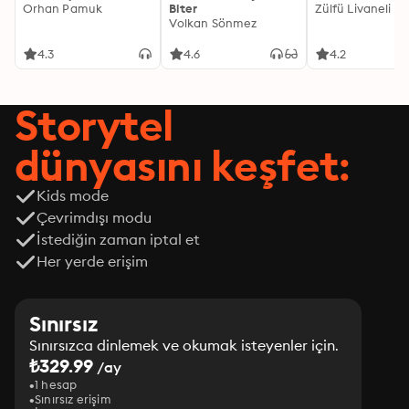
Orhan Pamuk
Biter
Zülfü Livaneli
Volkan Sönmez
4.3
4.6
4.2
Storytel
dünyasını keşfet:
Kids mode
Çevrimdışı modu
İstediğin zaman iptal et
Her yerde erişim
Sınırsız
Sınırsızca dinlemek ve okumak isteyenler için.
₺329.99
/ay
1 hesap
Sınırsız erişim