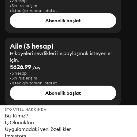
2 hesap
Sınırsız erişim
İstediğin zaman iptal et
Abonelik başlat
Aile (3 hesap)
Hikayeleri sevdikleri ile paylaşmak isteyenler
için.
₺626.99
/ay
3 hesap
Sınırsız erişim
İstediğin zaman iptal et
Abonelik başlat
STORYTEL HAKKINDA
Biz Kimiz?
İş Olanakları
Uygulamadaki yeni özellikler
Investors