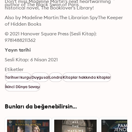
Don't miss Madeline Martin's next heartwarming 
author of The Black Swan of Paris
historical novel, The Booklover's Library!
Also by Madeline Martin:The Librarian SpyThe Keeper 
of Hidden Books
© 2021 Hanover Square Press (Sesli Kitap): 
9781488211362
Yayın tarihi
Sesli Kitap: 6 Nisan 2021
Etiketler
Tarihsel kurgu
Duygusal
Londra
Kitaplar hakkında kitaplar
İkinci Dünya Savaşı
Bunları da beğenebilirsin...