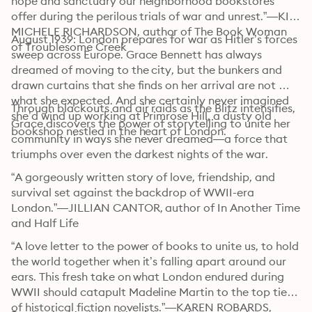
hope and sanctuary our neighborhood bookstores 
offer during the perilous trials of war and unrest.”—KIM 
MICHELE RICHARDSON, author of The Book Woman 
August 1939: London prepares for war as Hitler’s forces 
of Troublesome Creek
sweep across Europe. Grace Bennett has always 
dreamed of moving to the city, but the bunkers and 
drawn curtains that she finds on her arrival are not 
what she expected. And she certainly never imagined 
Through blackouts and air raids as the Blitz intensifies, 
she’d wind up working at Primrose Hill, a dusty old 
Grace discovers the power of storytelling to unite her 
bookshop nestled in the heart of London.
community in ways she never dreamed—a force that 
triumphs over even the darkest nights of the war.
“A gorgeously written story of love, friendship, and 
survival set against the backdrop of WWII-era 
London.”—JILLIAN CANTOR, author of In Another Time 
and Half Life
“A love letter to the power of books to unite us, to hold 
the world together when it’s falling apart around our 
ears. This fresh take on what London endured during 
WWII should catapult Madeline Martin to the top tier 
of historical fiction novelists.”—KAREN ROBARDS, 