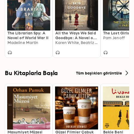
The Librarian Spy: A
All the Ways We Said
The Lost Girls of
Novel of World War II
Goodbye: A Novel of
Pam Jenoff
Madeline Martin
the Ritz Paris
Karen White, Beatriz Williams, Lauren Willig
Bu Kitaplarla Başla
Tüm başlıkları görüntüle
Masumiyet Müzesi
Güzel Filmler Çabuk
Bekle Beni